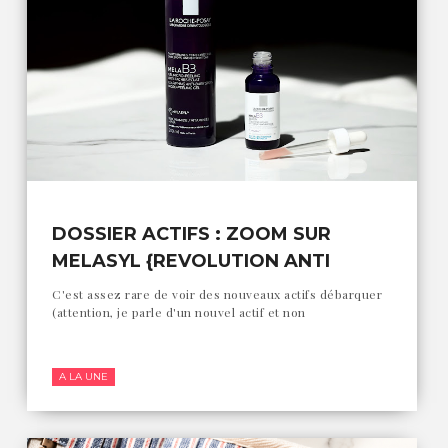
DOSSIER ACTIFS : ZOOM SUR
MELASYL {REVOLUTION ANTI
TACHES ?}
C'est assez rare de voir des nouveaux actifs débarquer
(attention, je parle d'un nouvel actif et non
A LA UNE