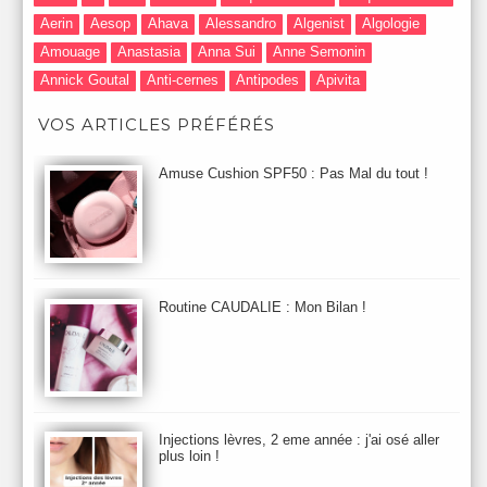
Aerin
Aesop
Ahava
Alessandro
Algenist
Algologie
Amouage
Anastasia
Anna Sui
Anne Semonin
Annick Goutal
Anti-cernes
Antipodes
Apivita
Après-Shampooing & Masque
Armani
Artdeco
Artis
VOS ARTICLES PRÉFÉRÉS
Astuces Maquillage
Atelier Cologne
Augustinus Bader
Aurelia London
Aurelia Probiotic
AUTOMNE 2012
Amuse Cushion SPF50 : Pas Mal du tout !
Automne 2013
Automne 2014
Aveda
Avene
Avène
Baija
Bain
Banc d'Essai
bareMinerals
Base
Bastide
BB et CC Crème
BDK
Beauty Battle
Beauty News
Beauty Relooking
Becca
Benefit
Bio Mécanique du Vieillissement
Bioderma
Bioeffect
Routine CAUDALIE : Mon Bilan !
Biolage
Biotherm
Bite Beauty
Blush
Bobbi Brown
Botanicals
Botimyst
Boucheron
bourjois
briogeo
Burberry
By Terry
Bybi
Carita
Caron
Caudalie
chanel
chantecaille
Charlotte Tilbury
cheveux
Chloé
Injections lèvres, 2 eme année : j'ai osé aller
Christophe Robin
CK
Clarins
Clarisonic
Cle de Peau
plus loin !
Clean Skin care
Clinique