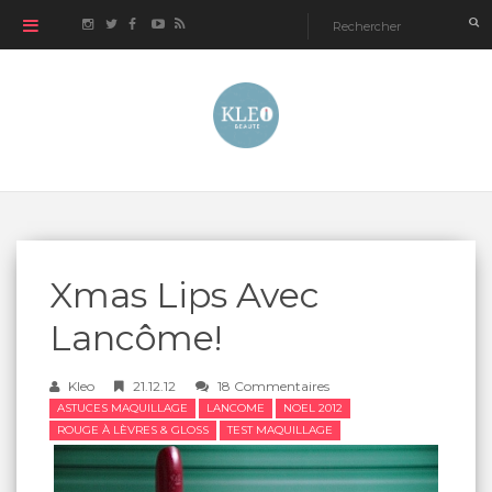
Xmas Lips Avec
Lancôme!
Kleo
21.12.12
18 Commentaires
ASTUCES MAQUILLAGE
LANCOME
NOEL 2012
ROUGE À LÈVRES & GLOSS
TEST MAQUILLAGE