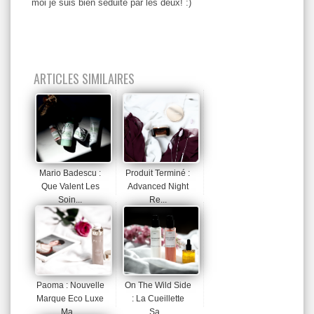
moi je suis bien séduite par les deux! :)
ARTICLES SIMILAIRES
Mario Badescu :
Produit Terminé :
Que Valent Les
Advanced Night
Soin...
Re...
Paoma : Nouvelle
On The Wild Side
Marque Eco Luxe
: La Cueillette
Ma...
Sa...