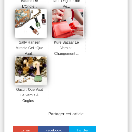
Baume De
De L'Ongle : Une
L'Ongle...
Pé...
Sally Hansen
Kure Bazaar Le
Miracle Gel : Que
Vernis :
Vaut...
Changement ...
Gucci : Que Vaut
Le Vernis À
Ongles...
— Partager cet article —
Email
Facebook
Twitter