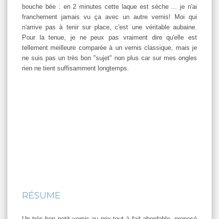
bouche bée : en 2 minutes cette laque est sèche ... je n'ai
franchement jamais vu ça avec un autre vernis! Moi qui
n'arrive pas à tenir sur place, c'est une véritable aubaine.
Pour la tenue, je ne peux pas vraiment dire qu'elle est
tellement meilleure comparée à un vernis classique, mais je
ne suis pas un très bon "sujet" non plus car sur mes ongles
rien ne tient suffisamment longtemps.
RÉSUME
Un très bon petit vernis au prix tout à fait abordable, proposé