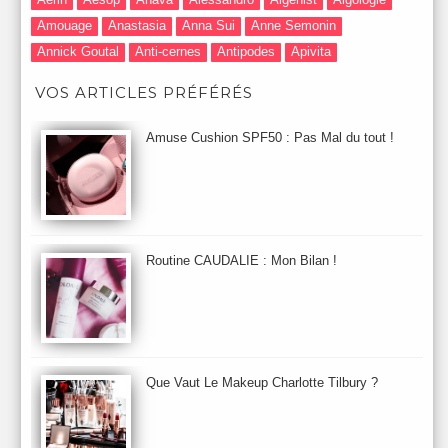
Amouage
Anastasia
Anna Sui
Anne Semonin
Annick Goutal
Anti-cernes
Antipodes
Apivita
Après-Shampooing & Masque
Armani
Artdeco
Artis
VOS ARTICLES PRÉFÉRÉS
Astuces Maquillage
Atelier Cologne
Augustinus Bader
Aurelia London
Aurelia Probiotic
AUTOMNE 2012
Amuse Cushion SPF50 : Pas Mal du tout !
Automne 2013
Automne 2014
Aveda
Avene
Avène
Baija
Bain
Banc d'Essai
bareMinerals
Base
Bastide
BB et CC Crème
BDK
Beauty Battle
Beauty News
Beauty Relooking
Becca
Benefit
Bio Mécanique du Vieillissement
Bioderma
Bioeffect
Routine CAUDALIE : Mon Bilan !
Biolage
Biotherm
Bite Beauty
Blush
Bobbi Brown
Botanicals
Botimyst
Boucheron
bourjois
briogeo
Burberry
By Terry
Bybi
Carita
Caron
Caudalie
chanel
chantecaille
Charlotte Tilbury
cheveux
Chloé
Que Vaut Le Makeup Charlotte Tilbury ?
Christophe Robin
CK
Clarins
Clarisonic
Cle de Peau
Clean Skin care
Clinique
collection maquillage printemps 2011
Collections Automne 2011