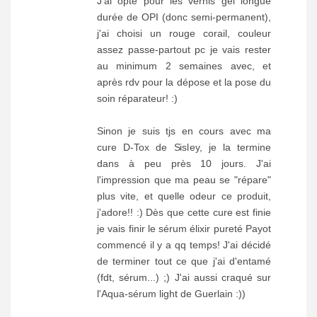
J'ai opté pour les vernis gel longue
durée de OPI (donc semi-permanent),
j'ai choisi un rouge corail, couleur
assez passe-partout pc je vais rester
au minimum 2 semaines avec, et
après rdv pour la dépose et la pose du
soin réparateur! :)
Sinon je suis tjs en cours avec ma
cure D-Tox de Sisley, je la termine
dans à peu près 10 jours. J'ai
l'impression que ma peau se "répare"
plus vite, et quelle odeur ce produit,
j'adore!! :) Dès que cette cure est finie
je vais finir le sérum élixir pureté Payot
commencé il y a qq temps! J'ai décidé
de terminer tout ce que j'ai d'entamé
(fdt, sérum...) ;) J'ai aussi craqué sur
l'Aqua-sérum light de Guerlain :))