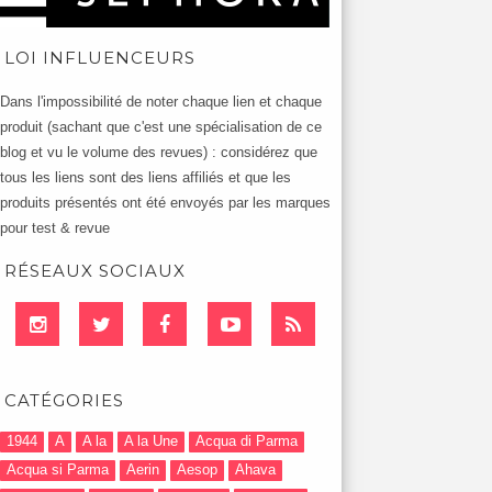
LOI INFLUENCEURS
Dans l'impossibilité de noter chaque lien et chaque
produit (sachant que c'est une spécialisation de ce
blog et vu le volume des revues) : considérez que
tous les liens sont des liens affiliés et que les
produits présentés ont été envoyés par les marques
pour test & revue
RÉSEAUX SOCIAUX
CATÉGORIES
1944
A
A la
A la Une
Acqua di Parma
Acqua si Parma
Aerin
Aesop
Ahava