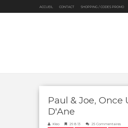
ACCUEIL
CONTACT
SHOPPING / CODES PROMO
Paul & Joe, Once
D'Ane
Kleo
29.8.13
25 Commentaires