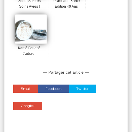
Zoom Sur Les
L'Occitane Karité
Soins Ayres !
Edition 40 Ans
Karité Fouetté,
J'adore !
— Partager cet article —
Email
Facebook
Twitter
Google+