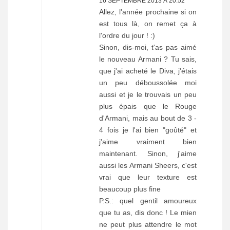
16 SEPTEMBRE 2013 À 20:52
Allez, l'année prochaine si on
est tous là, on remet ça à
l'ordre du jour ! :)
Sinon, dis-moi, t'as pas aimé
le nouveau Armani ? Tu sais,
que j'ai acheté le Diva, j'étais
un peu déboussolée moi
aussi et je le trouvais un peu
plus épais que le Rouge
d'Armani, mais au bout de 3 -
4 fois je l'ai bien "goûté" et
j'aime vraiment bien
maintenant. Sinon, j'aime
aussi les Armani Sheers, c'est
vrai que leur texture est
beaucoup plus fine
P.S.: quel gentil amoureux
que tu as, dis donc ! Le mien
ne peut plus attendre le mot