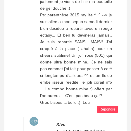
justement je viens de finir ma bouteille
de gel douche :)
Ps: parenthèse 3615 my life ^_^ --> je
suis allee a mon sepho samedi dernier
bien decidee a repartir avec un rouge
ectasy... Et ben tu devineras jamais..
Je suis repartie SANS.. MAIS!! J'ai
craqué à la place ( ahaha) pour un
sheers sublime! Un joli rose (501) qui
donne ultra bonne mine.. Je ne sais
pas commet j'ai fait pour passer à coté
si longtemps d'ailleurs ^^ et un fluide
embellisseur réédité, le joli corail n*6
... Le combo bonne mine :) offert par
l'amoureux... C'est pas beau ça!?
Gros bisous la belle :). Lou
Répondre
Kleo