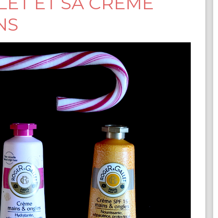
LET ET SA CREME
INS