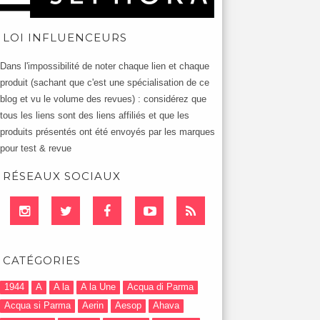
LOI INFLUENCEURS
Dans l'impossibilité de noter chaque lien et chaque
produit (sachant que c'est une spécialisation de ce
blog et vu le volume des revues) : considérez que
tous les liens sont des liens affiliés et que les
produits présentés ont été envoyés par les marques
pour test & revue
RÉSEAUX SOCIAUX
CATÉGORIES
1944
A
A la
A la Une
Acqua di Parma
Acqua si Parma
Aerin
Aesop
Ahava