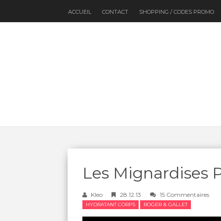
ACCUEIL
CONTACT
SHOPPING / CODES PROMO
Les Mignardises P
Kleo
28.12.13
15 Commentaires
HYDRATANT CORPS
ROGER & GALLET