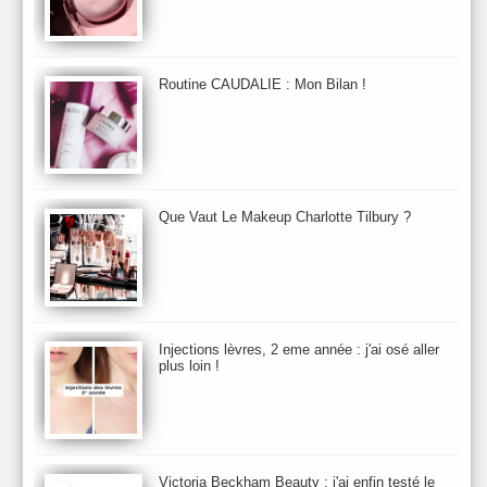
BB et CC Crème
BDK
Beauty Battle
Beauty News
Beauty Relooking
Becca
Benefit
Bio Mécanique du Vieillissement
Bioderma
Bioeffect
Routine CAUDALIE : Mon Bilan !
Biolage
Biotherm
Bite Beauty
Blush
Bobbi Brown
Botanicals
Botimyst
Boucheron
bourjois
briogeo
Burberry
By Terry
Bybi
Carita
Caron
Caudalie
chanel
chantecaille
Charlotte Tilbury
cheveux
Chloé
Que Vaut Le Makeup Charlotte Tilbury ?
Christophe Robin
CK
Clarins
Clarisonic
Cle de Peau
Clean Skin care
Clinique
collection maquillage printemps 2011
Collections Automne 2011
Collections Maquillage ETE 2011
Collections Noel 2011
Crème & Sérum
Darphin
Davines
Decleor
DecortIcon(s)
Injections lèvres, 2 eme année : j'ai osé aller
plus loin !
Démaquillant & Nettoyant
Dermalogica
Dio
dior
Diptyque
Dolce & Gabbana
Dr Jackson's
Dr. Brandt
Dr. Hauschka
Dr. Renaud
Ecrinal
Elemis
Elixseri
Elizabeth Arden
Ella Baché
Ellis Fraas
En Vogue
Erborian
Ere Perez
Essie
Estee Lauder
ETE 2012
ETE 2013
ETE 2014
Victoria Beckham Beauty : j'ai enfin testé le