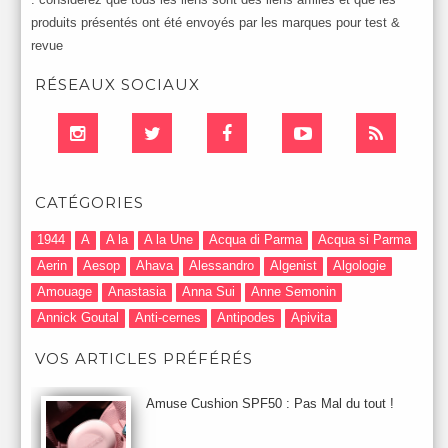
produits présentés ont été envoyés par les marques pour test &
revue
RÉSEAUX SOCIAUX
CATÉGORIES
1944
A
A la
A la Une
Acqua di Parma
Acqua si Parma
Aerin
Aesop
Ahava
Alessandro
Algenist
Algologie
Amouage
Anastasia
Anna Sui
Anne Semonin
Annick Goutal
Anti-cernes
Antipodes
Apivita
Après-Shampooing & Masque
Armani
Artdeco
Artis
VOS ARTICLES PRÉFÉRÉS
Astuces Maquillage
Atelier Cologne
Augustinus Bader
Aurelia London
Aurelia Probiotic
AUTOMNE 2012
Amuse Cushion SPF50 : Pas Mal du tout !
Automne 2013
Automne 2014
Aveda
Avene
Avène
Baija
Bain
Banc d'Essai
bareMinerals
Base
Bastide