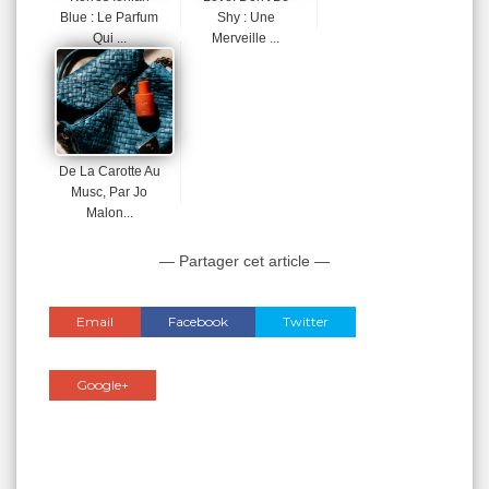
Blue : Le Parfum
Shy : Une
Qui ...
Merveille ...
De La Carotte Au
Musc, Par Jo
Malon...
— Partager cet article —
Email
Facebook
Twitter
Google+