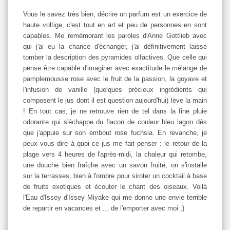
Vous le savez très bien, décrire un parfum est un exercice de
haute voltige, c'est tout en art et peu de personnes en sont
capables. Me remémorant les paroles d'Anne Gottlieb avec
qui j'ai eu la chance d'échanger, j'ai définitivement laissé
tomber la description des pyramides olfactives. Que celle qui
pense être capable d'imaginer avec exactitude le mélange de
pamplemousse rose avec le fruit de la passion, la goyave et
l'infusion de vanille (quelques précieux ingrédients qui
composent le jus dont il est question aujourd'hui) lève la main
! En tout cas, je ne retrouve rien de tel dans la fine pluie
odorante qui s'échappe du flacon de couleur bleu lagon dès
que j'appuie sur son embout rose fuchsia. En revanche, je
peux vous dire à quoi ce jus me fait penser : le retour de la
plage vers 4 heures de l'après-midi, la chaleur qui retombe,
une douche bien fraîche avec un savon fruité, on s'installe
sur la terrasses, bien à l'ombre pour siroter un cocktail à base
de fruits exotiques et écouter le chant des oiseaux. Voilà
l'Eau d'Issey d'Issey Miyake qui me donne une envie terrible
de repartir en vacances et ... de l'emporter avec moi ;)