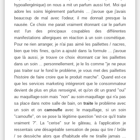
hypoallergénique) on nous a mit un parfum aussi fort. Moi qui
adore les soins légèrement parfumés ... j'avoue que j'avais
beaucoup de mal avec l'odeur, il me donnait presque la
nausée. Ce choix me parait vraiment étonnant car le parfum
est l'un des principaux coupables des différentes
manifestations allergiques en réaction à un soin cosmétique.
Pour ne rien arranger, je n'ai pas aimé les paillettes / nacres,
bien que très fines, qu'on a ajouté dans la formule ... j'avoue
que là aussi, je trouve ce choix étonnant car les paillettes
dans un soin ... personnellement, je le lis comme "je ne peux
pas traiter sur le fond le problème, je vous met des paillettes
l'histoire de faire croire que le produit marche". Quand est-ce
que les services marketing intégreront que le consommateur
devient de plus en plus renseigné, et qu'on dit un grand "oui"
au maquillage-soin mais "non" au soin-maquillage qui n'a pas
sa place dans notre salle de bain, on
traite
le problème avec
un soin et on
camoufle
avec le maquillage, si un soin
"camoufle", on se pose la légitime question "est-ce qu'il traite
vraiment ?". La "cerise" sur le gâteau, à l'application je
ressentais une désagréable sensation de peau qui tire / brûle
/ se dessèche alors que d'habitude elle ne tiraille jamais ...