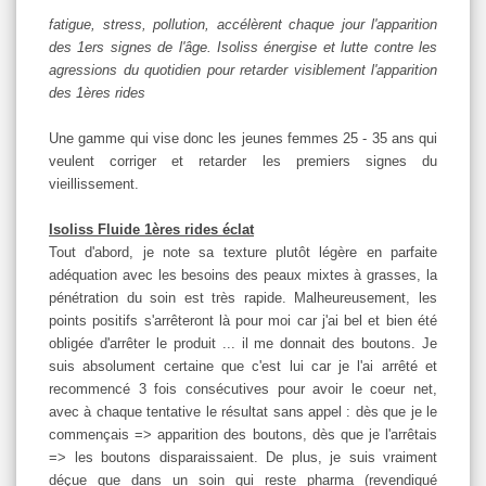
fatigue, stress, pollution, accélèrent chaque jour l'apparition
des 1ers signes de l'âge. Isoliss énergise et lutte contre les
agressions du quotidien pour retarder visiblement l'apparition
des 1ères rides
Une gamme qui vise donc les jeunes femmes 25 - 35 ans qui
veulent corriger et retarder les premiers signes du
vieillissement.
Isoliss Fluide 1ères rides éclat
Tout d'abord, je note sa texture plutôt légère en parfaite
adéquation avec les besoins des peaux mixtes à grasses, la
pénétration du soin est très rapide. Malheureusement, les
points positifs s'arrêteront là pour moi car j'ai bel et bien été
obligée d'arrêter le produit ... il me donnait des boutons. Je
suis absolument certaine que c'est lui car je l'ai arrêté et
recommencé 3 fois consécutives pour avoir le coeur net,
avec à chaque tentative le résultat sans appel : dès que je le
commençais => apparition des boutons, dès que je l'arrêtais
=> les boutons disparaissaient. De plus, je suis vraiment
déçue que dans un soin qui reste pharma (revendiqué