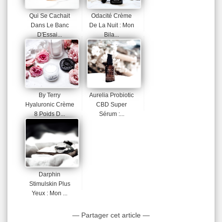
Qui Se Cachait
Odacité Crème
Dans Le Banc
De La Nuit : Mon
D'Essai...
Bila...
By Terry
Aurelia Probiotic
Hyaluronic Crème
CBD Super
8 Poids D...
Sérum :...
Darphin
Stimulskin Plus
Yeux : Mon ...
— Partager cet article —