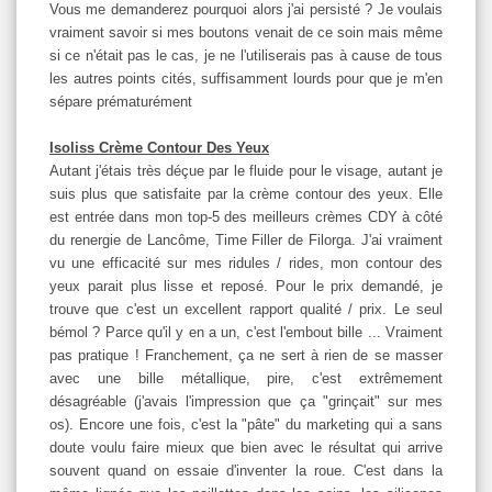
Vous me demanderez pourquoi alors j'ai persisté ? Je voulais
vraiment savoir si mes boutons venait de ce soin mais même
si ce n'était pas le cas, je ne l'utiliserais pas à cause de tous
les autres points cités, suffisamment lourds pour que je m'en
sépare prématurément
Isoliss Crème Contour Des Yeux
Autant j'étais très déçue par le fluide pour le visage, autant je
suis plus que satisfaite par la crème contour des yeux. Elle
est entrée dans mon top-5 des meilleurs crèmes CDY à côté
du renergie de Lancôme, Time Filler de Filorga. J'ai vraiment
vu une efficacité sur mes ridules / rides, mon contour des
yeux parait plus lisse et reposé. Pour le prix demandé, je
trouve que c'est un excellent rapport qualité / prix. Le seul
bémol ? Parce qu'il y en a un, c'est l'embout bille ... Vraiment
pas pratique ! Franchement, ça ne sert à rien de se masser
avec une bille métallique, pire, c'est extrêmement
désagréable (j'avais l'impression que ça "grinçait" sur mes
os). Encore une fois, c'est la "pâte" du marketing qui a sans
doute voulu faire mieux que bien avec le résultat qui arrive
souvent quand on essaie d'inventer la roue. C'est dans la