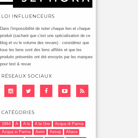
LOI INFLUENCEURS
Dans l'impossibilité de noter chaque lien et chaque
produit (sachant que c'est une spécialisation de ce
blog et vu le volume des revues) : considérez que
tous les liens sont des liens affiliés et que les
produits présentés ont été envoyés par les marques
pour test & revue
RÉSEAUX SOCIAUX
CATÉGORIES
1944
A
A la
A la Une
Acqua di Parma
Acqua si Parma
Aerin
Aesop
Ahava