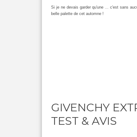
Si je ne devais garder qu'une ... c'est sans a
belle palette de cet automne !
GIVENCHY EXT
TEST & AVIS