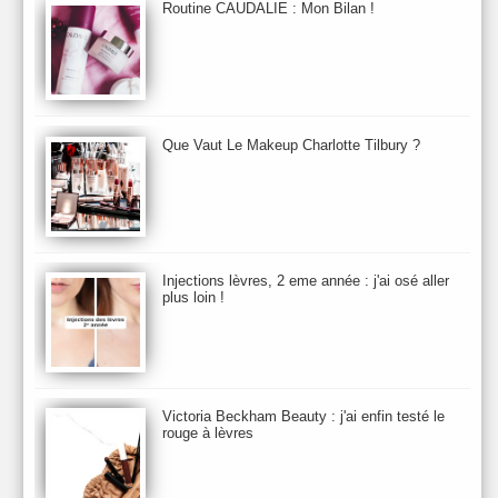
Bio Mécanique du Vieillissement
Bioderma
Bioeffect
Routine CAUDALIE : Mon Bilan !
Biolage
Biotherm
Bite Beauty
Blush
Bobbi Brown
Botanicals
Botimyst
Boucheron
bourjois
briogeo
Burberry
By Terry
Bybi
Carita
Caron
Caudalie
chanel
chantecaille
Charlotte Tilbury
cheveux
Chloé
Que Vaut Le Makeup Charlotte Tilbury ?
Christophe Robin
CK
Clarins
Clarisonic
Cle de Peau
Clean Skin care
Clinique
collection maquillage printemps 2011
Collections Automne 2011
Collections Maquillage ETE 2011
Collections Noel 2011
Crème & Sérum
Darphin
Davines
Decleor
DecortIcon(s)
Injections lèvres, 2 eme année : j'ai osé aller
plus loin !
Démaquillant & Nettoyant
Dermalogica
Dio
dior
Diptyque
Dolce & Gabbana
Dr Jackson's
Dr. Brandt
Dr. Hauschka
Dr. Renaud
Ecrinal
Elemis
Elixseri
Elizabeth Arden
Ella Baché
Ellis Fraas
En Vogue
Erborian
Ere Perez
Essie
Estee Lauder
ETE 2012
ETE 2013
ETE 2014
Victoria Beckham Beauty : j'ai enfin testé le
rouge à lèvres
Eucerine
Evolve
Eye Liner & Crayon
Fard à Paupières
Fenty Beauty
filorga
Fond de Teint
Foreo
Frederic Malle