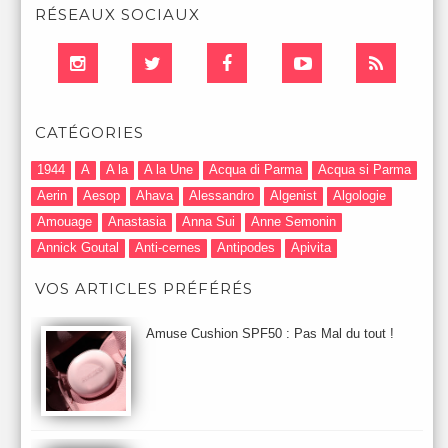
RÉSEAUX SOCIAUX
CATÉGORIES
1944
A
A la
A la Une
Acqua di Parma
Acqua si Parma
Aerin
Aesop
Ahava
Alessandro
Algenist
Algologie
Amouage
Anastasia
Anna Sui
Anne Semonin
Annick Goutal
Anti-cernes
Antipodes
Apivita
Après-Shampooing & Masque
Armani
Artdeco
Artis
VOS ARTICLES PRÉFÉRÉS
Astuces Maquillage
Atelier Cologne
Augustinus Bader
Aurelia London
Aurelia Probiotic
AUTOMNE 2012
Amuse Cushion SPF50 : Pas Mal du tout !
Automne 2013
Automne 2014
Aveda
Avene
Avène
Baija
Bain
Banc d'Essai
bareMinerals
Base
Bastide
BB et CC Crème
BDK
Beauty Battle
Beauty News
Beauty Relooking
Becca
Benefit