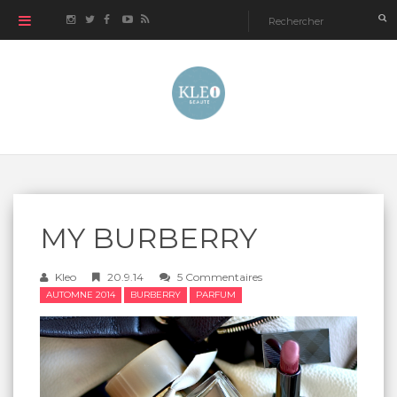
MY BURBERRY
Kleo
20.9.14
5 Commentaires
AUTOMNE 2014
BURBERRY
PARFUM