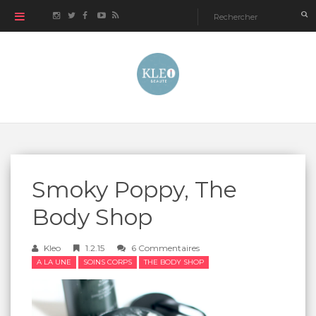
Smoky Poppy, The
Body Shop
Kleo
1.2.15
6 Commentaires
A LA UNE
SOINS CORPS
THE BODY SHOP