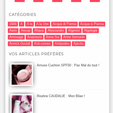
CATÉGORIES
1944
A
A la
A la Une
Acqua di Parma
Acqua si Parma
Aerin
Aesop
Ahava
Alessandro
Algenist
Algologie
Amouage
Anastasia
Anna Sui
Anne Semonin
Annick Goutal
Anti-cernes
Antipodes
Apivita
Après-Shampooing & Masque
Armani
Artdeco
Artis
VOS ARTICLES PRÉFÉRÉS
Astuces Maquillage
Atelier Cologne
Augustinus Bader
Aurelia London
Aurelia Probiotic
AUTOMNE 2012
Amuse Cushion SPF50 : Pas Mal du tout !
Automne 2013
Automne 2014
Aveda
Avene
Avène
Baija
Bain
Banc d'Essai
bareMinerals
Base
Bastide
BB et CC Crème
BDK
Beauty Battle
Beauty News
Beauty Relooking
Becca
Benefit
Bio Mécanique du Vieillissement
Bioderma
Bioeffect
Routine CAUDALIE : Mon Bilan !
Biolage
Biotherm
Bite Beauty
Blush
Bobbi Brown
Botanicals
Botimyst
Boucheron
bourjois
briogeo