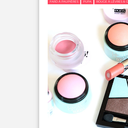
FARD À PAUPIÈRES
PUPA
ROUGE À LÈVRES & 