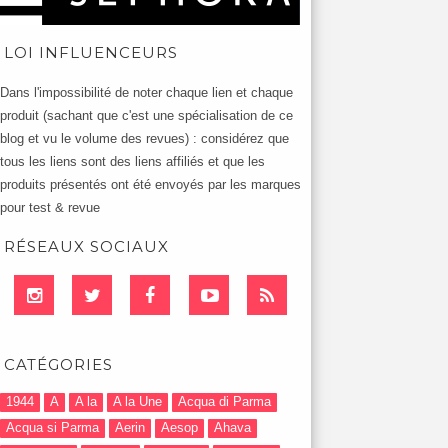
LOI INFLUENCEURS
Dans l'impossibilité de noter chaque lien et chaque
produit (sachant que c'est une spécialisation de ce
blog et vu le volume des revues) : considérez que
tous les liens sont des liens affiliés et que les
produits présentés ont été envoyés par les marques
pour test & revue
RÉSEAUX SOCIAUX
CATÉGORIES
1944
A
A la
A la Une
Acqua di Parma
Acqua si Parma
Aerin
Aesop
Ahava