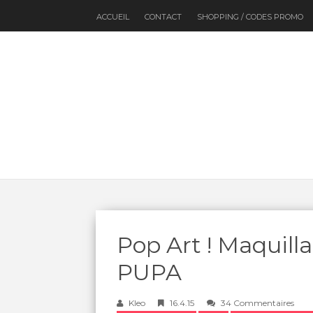
ACCUEIL
CONTACT
SHOPPING / CODES PROMO
Pop Art ! Maquill
PUPA
Kleo
16.4.15
34 Commentaires