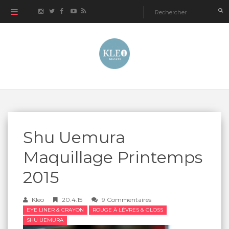
Shu Uemura
Maquillage Printemps
2015
Kleo
20.4.15
9 Commentaires
EYE LINER & CRAYON
ROUGE À LÈVRES & GLOSS
SHU UEMURA