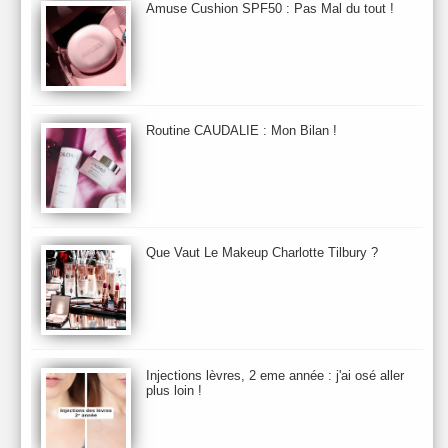
Aurelia London
Aurelia Probiotic
AUTOMNE 2012
Amuse Cushion SPF50 : Pas Mal du tout !
Automne 2013
Automne 2014
Aveda
Avene
Avène
Baija
Bain
Banc d'Essai
bareMinerals
Base
Bastide
BB et CC Crème
BDK
Beauty Battle
Beauty News
Beauty Relooking
Becca
Benefit
Bio Mécanique du Vieillissement
Bioderma
Bioeffect
Routine CAUDALIE : Mon Bilan !
Biolage
Biotherm
Bite Beauty
Blush
Bobbi Brown
Botanicals
Botimyst
Boucheron
bourjois
briogeo
Burberry
By Terry
Bybi
Carita
Caron
Caudalie
chanel
chantecaille
Charlotte Tilbury
cheveux
Chloé
Que Vaut Le Makeup Charlotte Tilbury ?
Christophe Robin
CK
Clarins
Clarisonic
Cle de Peau
Clean Skin care
Clinique
collection maquillage printemps 2011
Collections Automne 2011
Collections Maquillage ETE 2011
Collections Noel 2011
Crème & Sérum
Darphin
Davines
Decleor
DecortIcon(s)
Injections lèvres, 2 eme année : j'ai osé aller
plus loin !
Démaquillant & Nettoyant
Dermalogica
Dio
dior
Diptyque
Dolce & Gabbana
Dr Jackson's
Dr. Brandt
Dr. Hauschka
Dr. Renaud
Ecrinal
Elemis
Elixseri
Elizabeth Arden