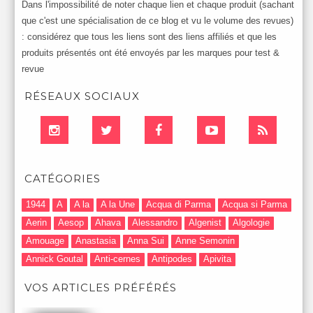
Dans l'impossibilité de noter chaque lien et chaque produit (sachant
que c'est une spécialisation de ce blog et vu le volume des revues)
: considérez que tous les liens sont des liens affiliés et que les
produits présentés ont été envoyés par les marques pour test &
revue
RÉSEAUX SOCIAUX
CATÉGORIES
1944
A
A la
A la Une
Acqua di Parma
Acqua si Parma
Aerin
Aesop
Ahava
Alessandro
Algenist
Algologie
Amouage
Anastasia
Anna Sui
Anne Semonin
Annick Goutal
Anti-cernes
Antipodes
Apivita
Après-Shampooing & Masque
Armani
Artdeco
Artis
VOS ARTICLES PRÉFÉRÉS
Astuces Maquillage
Atelier Cologne
Augustinus Bader