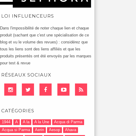
LOI INFLUENCEURS
Dans l'impossibilité de noter chaque lien et chaque
produit (sachant que c'est une spécialisation de ce
blog et vu le volume des revues) : considérez que
tous les liens sont des liens affiliés et que les
produits présentés ont été envoyés par les marques
pour test & revue
RÉSEAUX SOCIAUX
CATÉGORIES
1944
A
A la
A la Une
Acqua di Parma
Acqua si Parma
Aerin
Aesop
Ahava