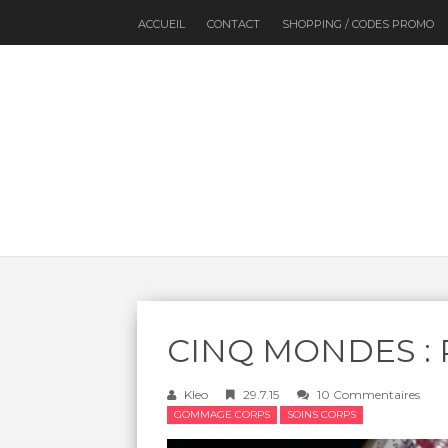
ACCUEIL
CONTACT
SHOPPING / CODES PROMO
CINQ MONDES : Rit
Kleo
29.7.15
10 Commentaires
GOMMAGE CORPS
SOINS CORPS