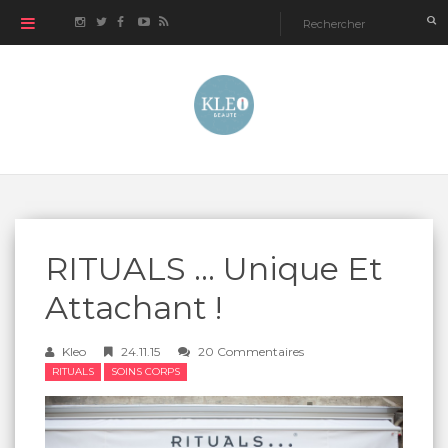
RITUALS ... Unique Et
Attachant !
Kleo
24.11.15
20 Commentaires
RITUALS
SOINS CORPS