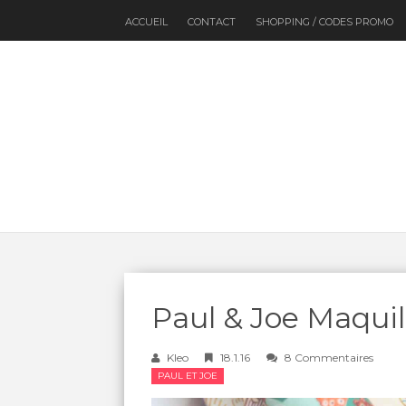
ACCUEIL
CONTACT
SHOPPING / CODES PROMO
Paul & Joe Maqui
Kleo
18.1.16
8 Commentaires
PAUL ET JOE