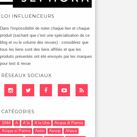
LOI INFLUENCEURS
Dans l'impossibilité de noter chaque lien et chaque
produit (sachant que c'est une spécialisation de ce
blog et vu le volume des revues) : considérez que
tous les liens sont des liens affiliés et que les
produits présentés ont été envoyés par les marques
pour test & revue
RÉSEAUX SOCIAUX
CATÉGORIES
1944
A
A la
A la Une
Acqua di Parma
Acqua si Parma
Aerin
Aesop
Ahava