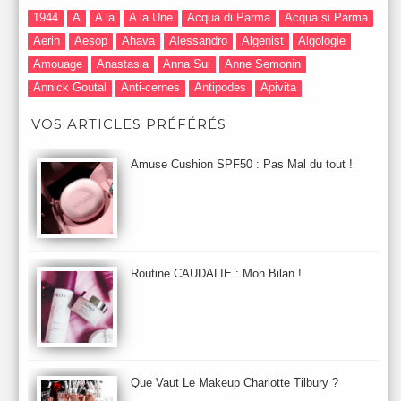
1944
A
A la
A la Une
Acqua di Parma
Acqua si Parma
Aerin
Aesop
Ahava
Alessandro
Algenist
Algologie
Amouage
Anastasia
Anna Sui
Anne Semonin
Annick Goutal
Anti-cernes
Antipodes
Apivita
Après-Shampooing & Masque
Armani
Artdeco
Artis
VOS ARTICLES PRÉFÉRÉS
Astuces Maquillage
Atelier Cologne
Augustinus Bader
Aurelia London
Aurelia Probiotic
AUTOMNE 2012
Amuse Cushion SPF50 : Pas Mal du tout !
Automne 2013
Automne 2014
Aveda
Avene
Avène
Baija
Bain
Banc d'Essai
bareMinerals
Base
Bastide
BB et CC Crème
BDK
Beauty Battle
Beauty News
Beauty Relooking
Becca
Benefit
Bio Mécanique du Vieillissement
Bioderma
Bioeffect
Routine CAUDALIE : Mon Bilan !
Biolage
Biotherm
Bite Beauty
Blush
Bobbi Brown
Botanicals
Botimyst
Boucheron
bourjois
briogeo
Burberry
By Terry
Bybi
Carita
Caron
Caudalie
chanel
chantecaille
Charlotte Tilbury
cheveux
Chloé
Que Vaut Le Makeup Charlotte Tilbury ?
Christophe Robin
CK
Clarins
Clarisonic
Cle de Peau