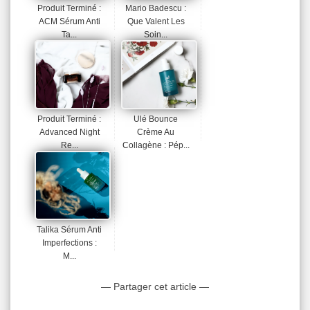
Produit Terminé :
Mario Badescu :
ACM Sérum Anti
Que Valent Les
Ta...
Soin...
Produit Terminé :
Ulé Bounce
Advanced Night
Crème Au
Re...
Collagène : Pép...
Talika Sérum Anti
Imperfections :
M...
— Partager cet article —