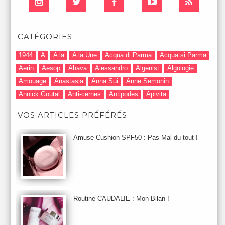
CATÉGORIES
1944
A
A la
A la Une
Acqua di Parma
Acqua si Parma
Aerin
Aesop
Ahava
Alessandro
Algenist
Algologie
Amouage
Anastasia
Anna Sui
Anne Semonin
Annick Goutal
Anti-cernes
Antipodes
Apivita
Après-Shampooing & Masque
Armani
Artdeco
Artis
VOS ARTICLES PRÉFÉRÉS
Astuces Maquillage
Atelier Cologne
Augustinus Bader
Aurelia London
Aurelia Probiotic
AUTOMNE 2012
Amuse Cushion SPF50 : Pas Mal du tout !
Automne 2013
Automne 2014
Aveda
Avene
Avène
Baija
Bain
Banc d'Essai
bareMinerals
Base
Bastide
BB et CC Crème
BDK
Beauty Battle
Beauty News
Beauty Relooking
Becca
Benefit
Bio Mécanique du Vieillissement
Bioderma
Bioeffect
Routine CAUDALIE : Mon Bilan !
Biolage
Biotherm
Bite Beauty
Blush
Bobbi Brown
Botanicals
Botimyst
Boucheron
bourjois
briogeo