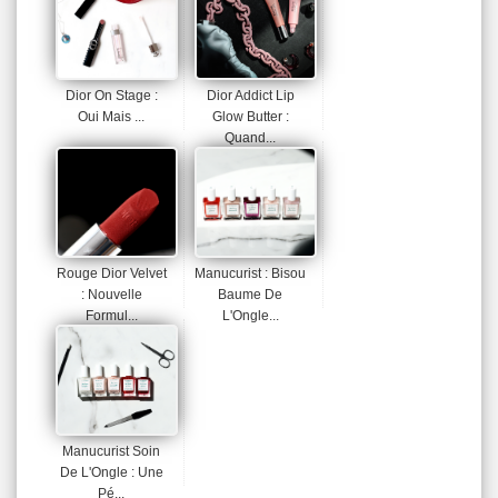
Dior On Stage :
Dior Addict Lip
Oui Mais ...
Glow Butter :
Quand...
Rouge Dior Velvet
Manucurist : Bisou
: Nouvelle
Baume De
Formul...
L'Ongle...
Manucurist Soin
De L'Ongle : Une
Pé...