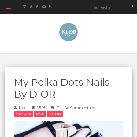
My Polka Dots Nails
By DIOR
Kleo
1.5.16
Pas De Commentaire
A LA UNE
DIOR
VERNIS