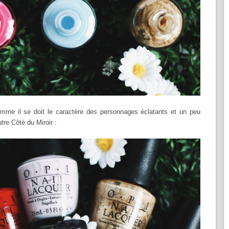
omme il se doit le caractère des personnages éclatants et un peu
utre Côté du Miroir :