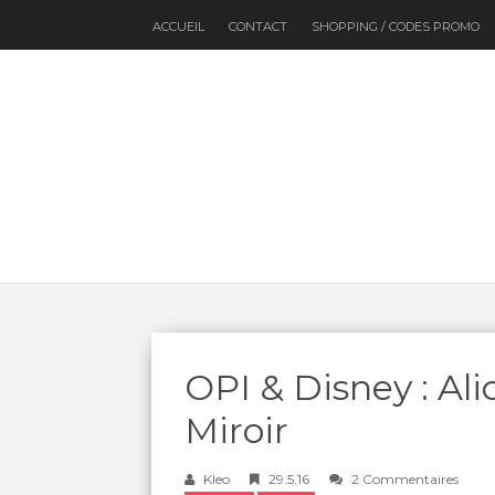
ACCUEIL
CONTACT
SHOPPING / CODES PROMO
OPI & Disney : Al
Miroir
Kleo
29.5.16
2 Commentaires