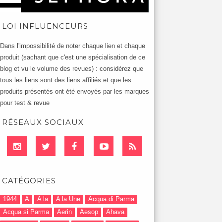
LOI INFLUENCEURS
Dans l'impossibilité de noter chaque lien et chaque
produit (sachant que c'est une spécialisation de ce
blog et vu le volume des revues) : considérez que
tous les liens sont des liens affiliés et que les
produits présentés ont été envoyés par les marques
pour test & revue
RÉSEAUX SOCIAUX
CATÉGORIES
1944
A
A la
A la Une
Acqua di Parma
Acqua si Parma
Aerin
Aesop
Ahava