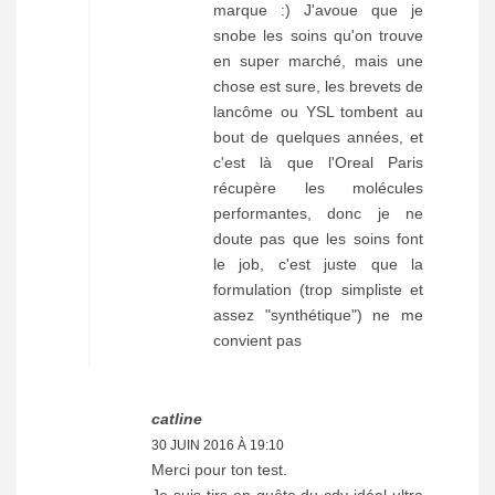
marque :) J'avoue que je
snobe les soins qu'on trouve
en super marché, mais une
chose est sure, les brevets de
lancôme ou YSL tombent au
bout de quelques années, et
c'est là que l'Oreal Paris
récupère les molécules
performantes, donc je ne
doute pas que les soins font
le job, c'est juste que la
formulation (trop simpliste et
assez "synthétique") ne me
convient pas
catline
30 JUIN 2016 À 19:10
Merci pour ton test.
Je suis tjrs en quête du cdy idéal ultra