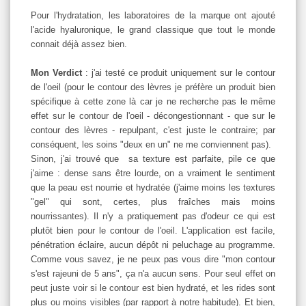
Pour l'hydratation, les laboratoires de la marque ont ajouté
l'acide hyaluronique, le grand classique que tout le monde
connait déjà assez bien.
Mon Verdict
: j'ai testé ce produit uniquement sur le contour
de l'oeil (pour le contour des lèvres je préfère un produit bien
spécifique à cette zone là car je ne recherche pas le même
effet sur le contour de l'oeil - décongestionnant - que sur le
contour des lèvres - repulpant, c'est juste le contraire; par
conséquent, les soins "deux en un" ne me conviennent pas).
Sinon, j'ai trouvé que sa texture est parfaite, pile ce que
j'aime : dense sans être lourde, on a vraiment le sentiment
que la peau est nourrie et hydratée (j'aime moins les textures
"gel" qui sont, certes, plus fraîches mais moins
nourrissantes). Il n'y a pratiquement pas d'odeur ce qui est
plutôt bien pour le contour de l'oeil. L'application est facile,
pénétration éclaire, aucun dépôt ni peluchage au programme.
Comme vous savez, je ne peux pas vous dire "mon contour
s'est rajeuni de 5 ans", ça n'a aucun sens. Pour seul effet on
peut juste voir si le contour est bien hydraté, et les rides sont
plus ou moins visibles (par rapport à notre habitude). Et bien,