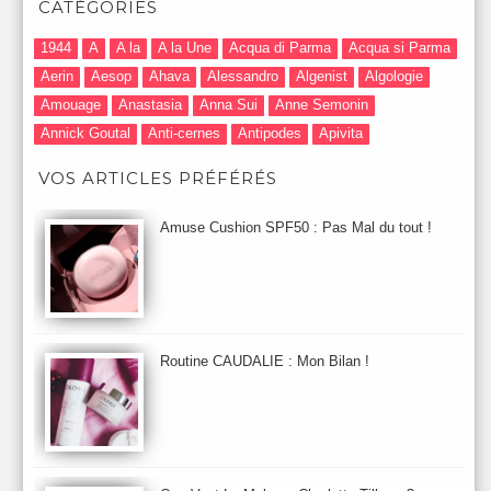
CATÉGORIES
1944
A
A la
A la Une
Acqua di Parma
Acqua si Parma
Aerin
Aesop
Ahava
Alessandro
Algenist
Algologie
Amouage
Anastasia
Anna Sui
Anne Semonin
Annick Goutal
Anti-cernes
Antipodes
Apivita
Après-Shampooing & Masque
Armani
Artdeco
Artis
VOS ARTICLES PRÉFÉRÉS
Astuces Maquillage
Atelier Cologne
Augustinus Bader
Aurelia London
Aurelia Probiotic
AUTOMNE 2012
Amuse Cushion SPF50 : Pas Mal du tout !
Automne 2013
Automne 2014
Aveda
Avene
Avène
Baija
Bain
Banc d'Essai
bareMinerals
Base
Bastide
BB et CC Crème
BDK
Beauty Battle
Beauty News
Beauty Relooking
Becca
Benefit
Bio Mécanique du Vieillissement
Bioderma
Bioeffect
Routine CAUDALIE : Mon Bilan !
Biolage
Biotherm
Bite Beauty
Blush
Bobbi Brown
Botanicals
Botimyst
Boucheron
bourjois
briogeo
Burberry
By Terry
Bybi
Carita
Caron
Caudalie
chanel
chantecaille
Charlotte Tilbury
cheveux
Chloé