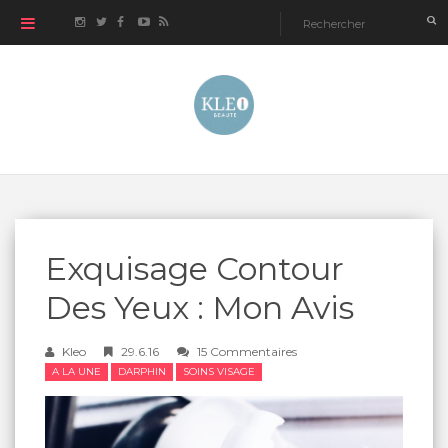
Exquisage Contour
Des Yeux : Mon Avis
Kleo
29.6.16
15 Commentaires
A LA UNE
DARPHIN
SOINS VISAGE