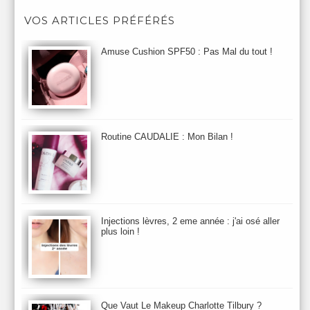
Après-Shampooing & Masque
Armani
Artdeco
Artis
VOS ARTICLES PRÉFÉRÉS
Astuces Maquillage
Atelier Cologne
Augustinus Bader
Aurelia London
Aurelia Probiotic
AUTOMNE 2012
Amuse Cushion SPF50 : Pas Mal du tout !
Automne 2013
Automne 2014
Aveda
Avene
Avène
Baija
Bain
Banc d'Essai
bareMinerals
Base
Bastide
BB et CC Crème
BDK
Beauty Battle
Beauty News
Beauty Relooking
Becca
Benefit
Bio Mécanique du Vieillissement
Bioderma
Bioeffect
Routine CAUDALIE : Mon Bilan !
Biolage
Biotherm
Bite Beauty
Blush
Bobbi Brown
Botanicals
Botimyst
Boucheron
bourjois
briogeo
Burberry
By Terry
Bybi
Carita
Caron
Caudalie
chanel
chantecaille
Charlotte Tilbury
cheveux
Chloé
Injections lèvres, 2 eme année : j'ai osé aller
Christophe Robin
CK
Clarins
Clarisonic
Cle de Peau
plus loin !
Clean Skin care
Clinique
collection maquillage printemps 2011
Collections Automne 2011
Collections Maquillage ETE 2011
Collections Noel 2011
Crème & Sérum
Darphin
Davines
Decleor
DecortIcon(s)
Que Vaut Le Makeup Charlotte Tilbury ?