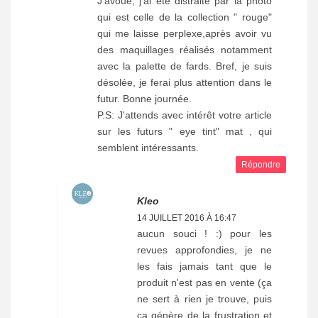
J'avoue, j'ai été distraite par la photo
qui est celle de la collection " rouge"
qui me laisse perplexe,après avoir vu
des maquillages réalisés notamment
avec la palette de fards. Bref, je suis
désolée, je ferai plus attention dans le
futur. Bonne journée.
P.S: J'attends avec intérêt votre article
sur les futurs " eye tint" mat , qui
semblent intéressants.
Répondre
Kleo
14 JUILLET 2016 À 16:47
aucun souci ! :) pour les
revues approfondies, je ne
les fais jamais tant que le
produit n'est pas en vente (ça
ne sert à rien je trouve, puis
ça génère de la frustration et