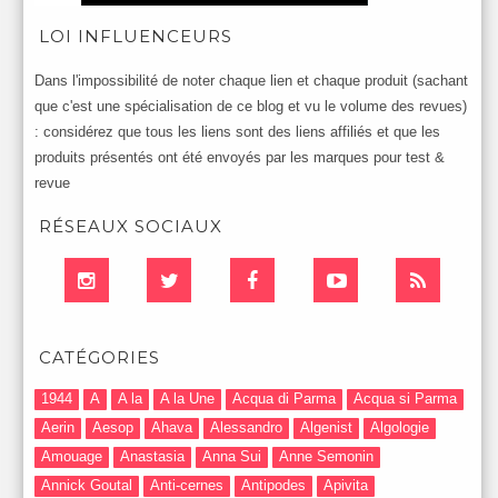
LOI INFLUENCEURS
Dans l'impossibilité de noter chaque lien et chaque produit (sachant
que c'est une spécialisation de ce blog et vu le volume des revues)
: considérez que tous les liens sont des liens affiliés et que les
produits présentés ont été envoyés par les marques pour test &
revue
RÉSEAUX SOCIAUX
CATÉGORIES
1944
A
A la
A la Une
Acqua di Parma
Acqua si Parma
Aerin
Aesop
Ahava
Alessandro
Algenist
Algologie
Amouage
Anastasia
Anna Sui
Anne Semonin
Annick Goutal
Anti-cernes
Antipodes
Apivita