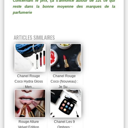
Concernant le prix, ça s'annonce autour de 31€ ce qui
reste dans la bonne moyenne des marques de la
parfumerie
ARTICLES SIMILAIRES
Chanel Rouge
Chanel Rouge
Coco Hydra Gloss
Coco (nouveau) :
: Men...
Je Su...
Rouge Allure
Chanel Les 9
Velvet Edition
Ombres :