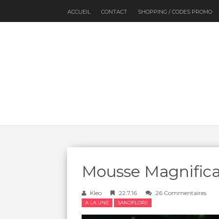
ACCUEIL
CONTACT
SHOPPING / CODES PROMO
Mousse Magnifica 
Kleo
22.7.16
26 Commentaires
A LA UNE
SANOFLORE