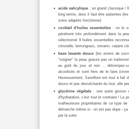
acide salicylique
: un grand classique ! I
long terme, donc il faut être patientes (le
soins adaptés fonctionne)
cocktail d'huiles essentielles
: on le sa
pénètrent très profondément dans la peau
sélectionné 9 huiles essentielles reconnu
citronelle, lemongrass, romarin, cataire cit
base lavante douce
(les esters de sucr
"soigner" la peau grasse pas un traitement
au goût du jour, et non ... détrompez-
alcoolisés et sont fiers de le faire (viv
Heureusement, Sanoflore est tout à fait 
douce et pas desséchante du tout, elle per
glycérine végétale
: une autre grosse e
d'hydratation, c'est tout le contraire ! La
malheureuse propriétaires de ce type de
démarche même si - on est pas dupe - ça n
par la suite