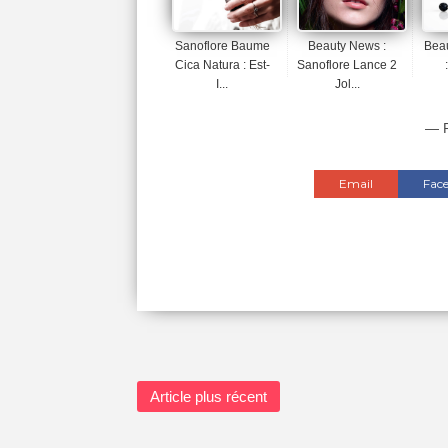
Sanoflore Baume
Beauty News :
Beau
Cica Natura : Est-
Sanoflore Lance 2
I...
Jol...
— P
Email
Fac
Article plus récent