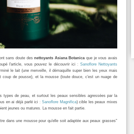
ront sans doute des
nettoyants Asiana Botanica
que je vous avais
upé l'article, vous pouvez le découvrir ici :
Sanoflore Nettoyants
erminé le lait (une merveille, il démaquille super bien les yeux mais
etit coup de pousse), et la mousse (toute douce, c'est un nuage de
es types de peau, et surtout les peaux sensibles agressées par la
us en ai déjà parlé ici :
Sanoflore Magnifica
) cible les peaux mixes
oient jeunes ou matures. La mousse en fait partie.
re dans une mousse pour qu'elle soit adaptée aux peaux grasses"