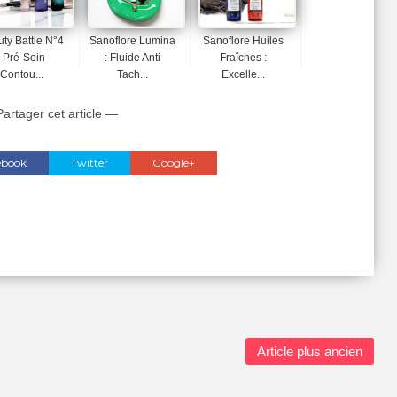
ty Battle N°4
Sanoflore Lumina
Sanoflore Huiles
: Pré-Soin
: Fluide Anti
Fraîches :
Contou...
Tach...
Excelle...
artager cet article —
ebook
Twitter
Google+
Article plus ancien