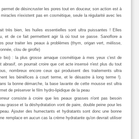
l permet de désincruster les pores tout en douceur, son action est à
s miracles n'existent pas en cosmétique, seule la régularité avec les
it très bien, les huiles essentielles sont ultra puissantes ! Elles
, et de ce fait permettent agir là où tout se passe. Sanoflore a
es pour traiter les peaux à problèmes (thym, origan vert, mélisse,
ronnée, clou de girofle)
e bio) : la plus grosse arnaque cosmétique à mes yeux c'est de
 abrasif, on pourrait croire que cet acte insensé n'est plus du tout
vous, nombreux encore ceux qui produisent des traitements ultra
ement les bénéfices à court terme, et le désastre à long terme !).
dans la bonne démarche, la base lavante de cette mousse est ultra
met de préserver le film hydro-lipidique de la peau
rreur consiste à croire que les peaux grasses n'ont pas besoin
 peau grasse et la déshydratation vont de paire, double peine pour les
 peau. Ajouter des humectants et hydratants sont donc une bonne
e remplace en aucun cas la crème hydratante qu'on devrait utiliser