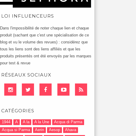
LOI INFLUENCEURS
Dans l'impossibilité de noter chaque lien et chaque
produit (sachant que c'est une spécialisation de ce
blog et vu le volume des revues) : considérez que
tous les liens sont des liens affiliés et que les
produits présentés ont été envoyés par les marques
pour test & revue
RÉSEAUX SOCIAUX
CATÉGORIES
1944
A
A la
A la Une
Acqua di Parma
Acqua si Parma
Aerin
Aesop
Ahava