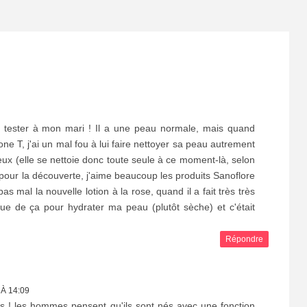
re tester à mon mari ! Il a une peau normale, mais quand
e T, j'ai un mal fou à lui faire nettoyer sa peau autrement
eux (elle se nettoie donc toute seule à ce moment-là, selon
i pour la découverte, j'aime beaucoup les produits Sanoflore
as mal la nouvelle lotion à la rose, quand il a fait très très
ue de ça pour hydrater ma peau (plutôt sèche) et c'était
Répondre
 À 14:09
s ! les hommes pensent qu'ils sont nés avec une fonction