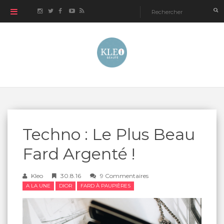
Techno : Le Plus Beau
Fard Argenté !
Kleo
30.8.16
9 Commentaires
A LA UNE
DIOR
FARD À PAUPIÈRES