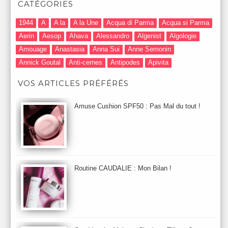
CATÉGORIES
1944
A
A la
A la Une
Acqua di Parma
Acqua si Parma
Aerin
Aesop
Ahava
Alessandro
Algenist
Algologie
Amouage
Anastasia
Anna Sui
Anne Semonin
Annick Goutal
Anti-cernes
Antipodes
Apivita
Après-Shampooing & Masque
Armani
Artdeco
Artis
VOS ARTICLES PRÉFÉRÉS
Astuces Maquillage
Atelier Cologne
Augustinus Bader
Aurelia London
Aurelia Probiotic
AUTOMNE 2012
Amuse Cushion SPF50 : Pas Mal du tout !
Automne 2013
Automne 2014
Aveda
Avene
Avène
Baija
Bain
Banc d'Essai
bareMinerals
Base
Bastide
BB et CC Crème
BDK
Beauty Battle
Beauty News
Beauty Relooking
Becca
Benefit
Bio Mécanique du Vieillissement
Bioderma
Bioeffect
Routine CAUDALIE : Mon Bilan !
Biolage
Biotherm
Bite Beauty
Blush
Bobbi Brown
Botanicals
Botimyst
Boucheron
bourjois
briogeo
Burberry
By Terry
Bybi
Carita
Caron
Caudalie
chanel
chantecaille
Charlotte Tilbury
cheveux
Chloé