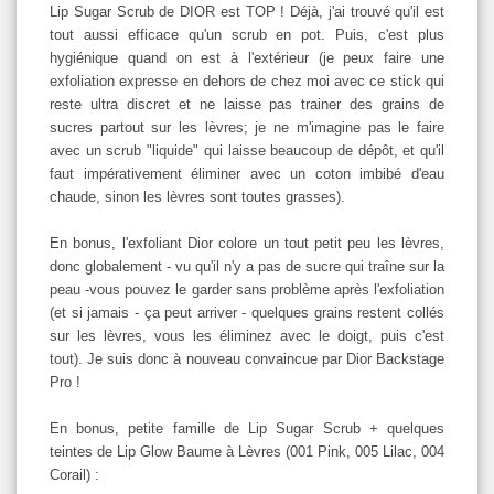
Lip Sugar Scrub de DIOR est TOP ! Déjà, j'ai trouvé qu'il est
tout aussi efficace qu'un scrub en pot. Puis, c'est plus
hygiénique quand on est à l'extérieur (je peux faire une
exfoliation expresse en dehors de chez moi avec ce stick qui
reste ultra discret et ne laisse pas trainer des grains de
sucres partout sur les lèvres; je ne m'imagine pas le faire
avec un scrub "liquide" qui laisse beaucoup de dépôt, et qu'il
faut impérativement éliminer avec un coton imbibé d'eau
chaude, sinon les lèvres sont toutes grasses).
En bonus, l'exfoliant Dior colore un tout petit peu les lèvres,
donc globalement - vu qu'il n'y a pas de sucre qui traîne sur la
peau -vous pouvez le garder sans problème après l'exfoliation
(et si jamais - ça peut arriver - quelques grains restent collés
sur les lèvres, vous les éliminez avec le doigt, puis c'est
tout). Je suis donc à nouveau convaincue par Dior Backstage
Pro !
En bonus, petite famille de Lip Sugar Scrub + quelques
teintes de Lip Glow Baume à Lèvres (001 Pink, 005 Lilac, 004
Corail) :