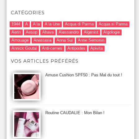
CATÉGORIES
1944
A
A la
A la Une
Acqua di Parma
Acqua si Parma
Aerin
Aesop
Ahava
Alessandro
Algenist
Algologie
Amouage
Anastasia
Anna Sui
Anne Semonin
Annick Goutal
Anti-cernes
Antipodes
Apivita
Après-Shampooing & Masque
Armani
Artdeco
Artis
VOS ARTICLES PRÉFÉRÉS
Astuces Maquillage
Atelier Cologne
Augustinus Bader
Aurelia London
Aurelia Probiotic
AUTOMNE 2012
Amuse Cushion SPF50 : Pas Mal du tout !
Automne 2013
Automne 2014
Aveda
Avene
Avène
Baija
Bain
Banc d'Essai
bareMinerals
Base
Bastide
BB et CC Crème
BDK
Beauty Battle
Beauty News
Beauty Relooking
Becca
Benefit
Bio Mécanique du Vieillissement
Bioderma
Bioeffect
Routine CAUDALIE : Mon Bilan !
Biolage
Biotherm
Bite Beauty
Blush
Bobbi Brown
Botanicals
Botimyst
Boucheron
bourjois
briogeo
Burberry
By Terry
Bybi
Carita
Caron
Caudalie
chanel