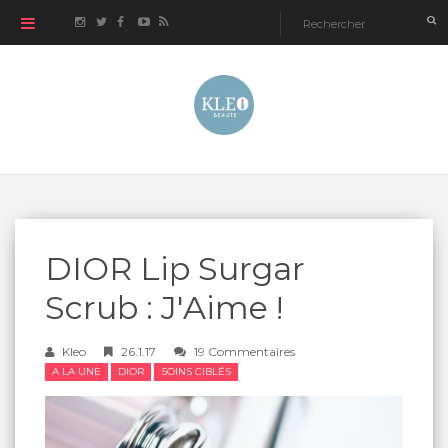
DIOR Lip Surgar
Scrub : J'Aime !
Kleo
26.1.17
19 Commentaires
A LA UNE
DIOR
SOINS CIBLÉS