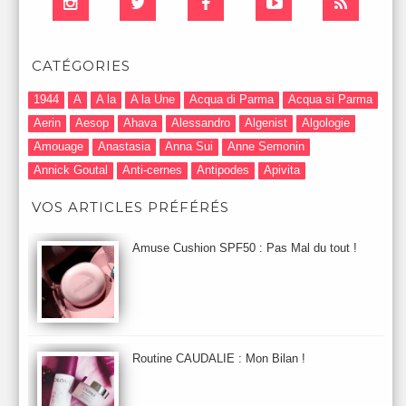
CATÉGORIES
1944
A
A la
A la Une
Acqua di Parma
Acqua si Parma
Aerin
Aesop
Ahava
Alessandro
Algenist
Algologie
Amouage
Anastasia
Anna Sui
Anne Semonin
Annick Goutal
Anti-cernes
Antipodes
Apivita
Après-Shampooing & Masque
Armani
Artdeco
Artis
VOS ARTICLES PRÉFÉRÉS
Astuces Maquillage
Atelier Cologne
Augustinus Bader
Aurelia London
Aurelia Probiotic
AUTOMNE 2012
Amuse Cushion SPF50 : Pas Mal du tout !
Automne 2013
Automne 2014
Aveda
Avene
Avène
Baija
Bain
Banc d'Essai
bareMinerals
Base
Bastide
BB et CC Crème
BDK
Beauty Battle
Beauty News
Beauty Relooking
Becca
Benefit
Bio Mécanique du Vieillissement
Bioderma
Bioeffect
Routine CAUDALIE : Mon Bilan !
Biolage
Biotherm
Bite Beauty
Blush
Bobbi Brown
Botanicals
Botimyst
Boucheron
bourjois
briogeo