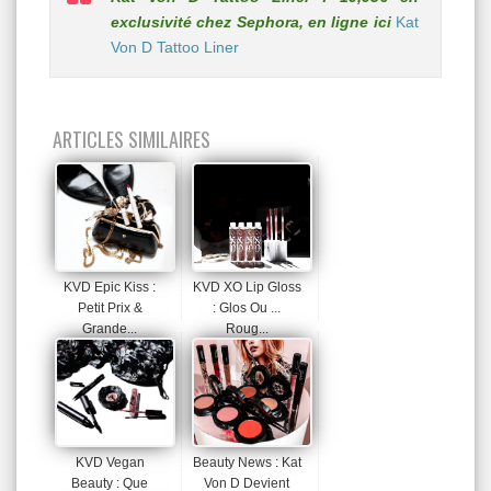
exclusivité chez Sephora, en ligne ici
Kat
Von D Tattoo Liner
ARTICLES SIMILAIRES
KVD Epic Kiss :
KVD XO Lip Gloss
Petit Prix &
: Glos Ou ...
Grande...
Roug...
KVD Vegan
Beauty News : Kat
Beauty : Que
Von D Devient