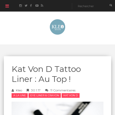
Kat Von D Tattoo
Liner : Au Top !
Kleo
30.1.17
11 Commentaires
A LA UNE
EYE LINER & CRAYON
KAT VON D