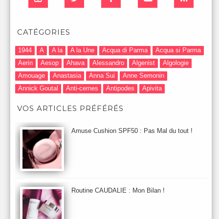
CATÉGORIES
1944
A
A la
A la Une
Acqua di Parma
Acqua si Parma
Aerin
Aesop
Ahava
Alessandro
Algenist
Algologie
Amouage
Anastasia
Anna Sui
Anne Semonin
Annick Goutal
Anti-cernes
Antipodes
Apivita
Après-Shampooing & Masque
Armani
Artdeco
Artis
VOS ARTICLES PRÉFÉRÉS
Astuces Maquillage
Atelier Cologne
Augustinus Bader
Aurelia London
Aurelia Probiotic
AUTOMNE 2012
Amuse Cushion SPF50 : Pas Mal du tout !
Automne 2013
Automne 2014
Aveda
Avene
Avène
Baija
Bain
Banc d'Essai
bareMinerals
Base
Bastide
BB et CC Crème
BDK
Beauty Battle
Beauty News
Beauty Relooking
Becca
Benefit
Bio Mécanique du Vieillissement
Bioderma
Bioeffect
Routine CAUDALIE : Mon Bilan !
Biolage
Biotherm
Bite Beauty
Blush
Bobbi Brown
Botanicals
Botimyst
Boucheron
bourjois
briogeo