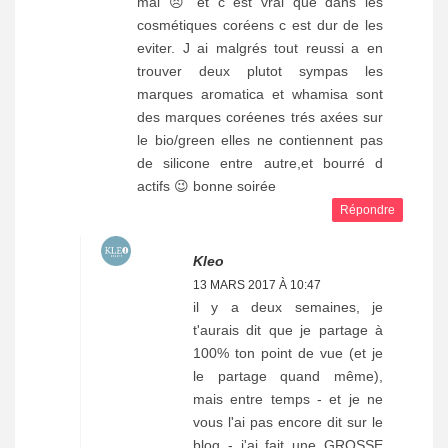
mal 😣 et c est vrai que dans les
cosmétiques coréens c est dur de les
eviter. J ai malgrés tout reussi a en
trouver deux plutot sympas les
marques aromatica et whamisa sont
des marques coréenes trés axées sur
le bio/green elles ne contiennent pas
de silicone entre autre,et bourré d
actifs 😉 bonne soirée
Répondre
Kleo
13 MARS 2017 À 10:47
il y a deux semaines, je
t'aurais dit que je partage à
100% ton point de vue (et je
le partage quand même),
mais entre temps - et je ne
vous l'ai pas encore dit sur le
blog - j'ai fait une GROSSE