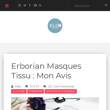
Erborian Masques
Tissu : Mon Avis
Kleo
10.3.17
20 Commentaires
A LA UNE
ERBORIAN
GOMMAGE & MASQUE