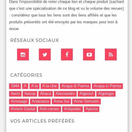
Dans l'impossibilité de noter chaque lien et chaque produit (sachant
que c'est une spécialisation de ce blog et vu le volume des revues)
: considérez que tous les liens sont des liens affiliés et que les
produits présentés ont été envoyés par les marques pour test &
revue
RÉSEAUX SOCIAUX
CATÉGORIES
1944
A
A la
A la Une
Acqua di Parma
Acqua si Parma
Aerin
Aesop
Ahava
Alessandro
Algenist
Algologie
Amouage
Anastasia
Anna Sui
Anne Semonin
Annick Goutal
Anti-cernes
Antipodes
Apivita
Après-Shampooing & Masque
Armani
Artdeco
Artis
VOS ARTICLES PRÉFÉRÉS
Astuces Maquillage
Atelier Cologne
Augustinus Bader
Aurelia London
Aurelia Probiotic
AUTOMNE 2012