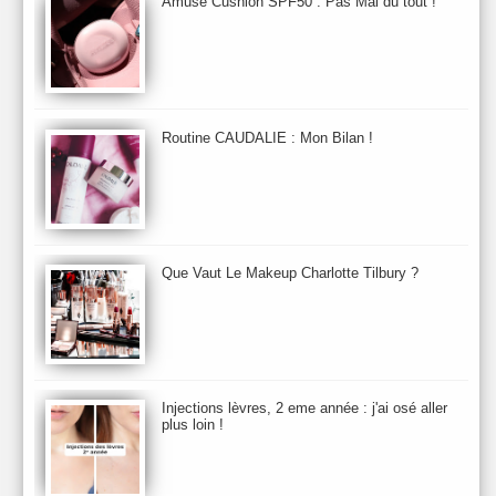
Amuse Cushion SPF50 : Pas Mal du tout !
Automne 2013
Automne 2014
Aveda
Avene
Avène
Baija
Bain
Banc d'Essai
bareMinerals
Base
Bastide
BB et CC Crème
BDK
Beauty Battle
Beauty News
Beauty Relooking
Becca
Benefit
Bio Mécanique du Vieillissement
Bioderma
Bioeffect
Routine CAUDALIE : Mon Bilan !
Biolage
Biotherm
Bite Beauty
Blush
Bobbi Brown
Botanicals
Botimyst
Boucheron
bourjois
briogeo
Burberry
By Terry
Bybi
Carita
Caron
Caudalie
chanel
chantecaille
Charlotte Tilbury
cheveux
Chloé
Que Vaut Le Makeup Charlotte Tilbury ?
Christophe Robin
CK
Clarins
Clarisonic
Cle de Peau
Clean Skin care
Clinique
collection maquillage printemps 2011
Collections Automne 2011
Collections Maquillage ETE 2011
Collections Noel 2011
Crème & Sérum
Darphin
Davines
Decleor
DecortIcon(s)
Injections lèvres, 2 eme année : j'ai osé aller
plus loin !
Démaquillant & Nettoyant
Dermalogica
Dio
dior
Diptyque
Dolce & Gabbana
Dr Jackson's
Dr. Brandt
Dr. Hauschka
Dr. Renaud
Ecrinal
Elemis
Elixseri
Elizabeth Arden