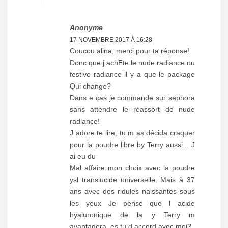
Anonyme
17 NOVEMBRE 2017 À 16:28
Coucou alina, merci pour ta réponse!
Donc que j achEte le nude radiance ou
festive radiance il y a que le package
Qui change?
Dans e cas je commande sur sephora
sans attendre le réassort de nude
radiance!
J adore te lire, tu m as décida craquer
pour la poudre libre by Terry aussi... J
ai eu du
Mal affaire mon choix avec la poudre
ysl translucide universelle. Mais à 37
ans avec des ridules naissantes sous
les yeux Je pense que l acide
hyaluronique de la y Terry m
avantagera..es tu d accord avec moi?