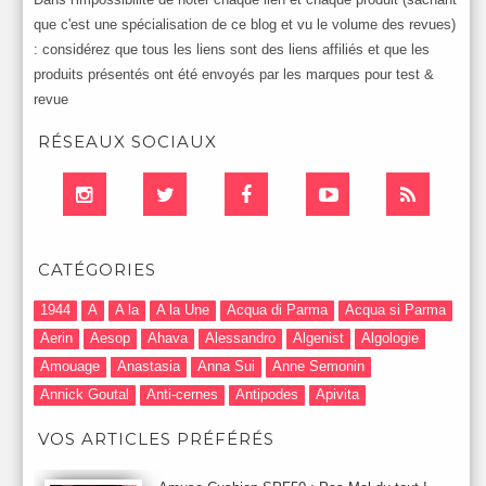
que c'est une spécialisation de ce blog et vu le volume des revues)
: considérez que tous les liens sont des liens affiliés et que les
produits présentés ont été envoyés par les marques pour test &
revue
RÉSEAUX SOCIAUX
CATÉGORIES
1944
A
A la
A la Une
Acqua di Parma
Acqua si Parma
Aerin
Aesop
Ahava
Alessandro
Algenist
Algologie
Amouage
Anastasia
Anna Sui
Anne Semonin
Annick Goutal
Anti-cernes
Antipodes
Apivita
Après-Shampooing & Masque
Armani
Artdeco
Artis
VOS ARTICLES PRÉFÉRÉS
Astuces Maquillage
Atelier Cologne
Augustinus Bader
Aurelia London
Aurelia Probiotic
AUTOMNE 2012