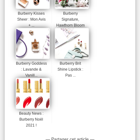
Burberry Kisses
Burberry
Sheer : Mon Avis
Signature,
+ ...
Hawthorn Bloom
...
Burberry Goddess
Burberry Brit
: Lavande &
Shine Lipstick :
Vanill...
Pas ...
Beauty News :
Burberry Noël
2021 !
— Partager cet article —