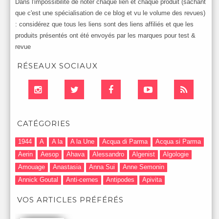
Dans l'impossibilité de noter chaque lien et chaque produit (sachant
que c'est une spécialisation de ce blog et vu le volume des revues)
: considérez que tous les liens sont des liens affiliés et que les
produits présentés ont été envoyés par les marques pour test &
revue
RÉSEAUX SOCIAUX
CATÉGORIES
1944
A
A la
A la Une
Acqua di Parma
Acqua si Parma
Aerin
Aesop
Ahava
Alessandro
Algenist
Algologie
Amouage
Anastasia
Anna Sui
Anne Semonin
Annick Goutal
Anti-cernes
Antipodes
Apivita
Après-Shampooing & Masque
Armani
Artdeco
Artis
VOS ARTICLES PRÉFÉRÉS
Astuces Maquillage
Atelier Cologne
Augustinus Bader
Aurelia London
Aurelia Probiotic
AUTOMNE 2012