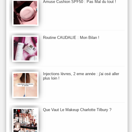
Amuse Cushion SPF50 : Pas Mal du tout !
Automne 2013
Automne 2014
Aveda
Avene
Avène
Baija
Bain
Banc d'Essai
bareMinerals
Base
Bastide
BB et CC Crème
BDK
Beauty Battle
Beauty News
Beauty Relooking
Becca
Benefit
Bio Mécanique du Vieillissement
Bioderma
Bioeffect
Routine CAUDALIE : Mon Bilan !
Biolage
Biotherm
Bite Beauty
Blush
Bobbi Brown
Botanicals
Botimyst
Boucheron
bourjois
briogeo
Burberry
By Terry
Bybi
Carita
Caron
Caudalie
chanel
chantecaille
Charlotte Tilbury
cheveux
Chloé
Injections lèvres, 2 eme année : j'ai osé aller
Christophe Robin
CK
Clarins
Clarisonic
Cle de Peau
plus loin !
Clean Skin care
Clinique
collection maquillage printemps 2011
Collections Automne 2011
Collections Maquillage ETE 2011
Collections Noel 2011
Crème & Sérum
Darphin
Davines
Decleor
DecortIcon(s)
Que Vaut Le Makeup Charlotte Tilbury ?
Démaquillant & Nettoyant
Dermalogica
Dio
dior
Diptyque
Dolce & Gabbana
Dr Jackson's
Dr. Brandt
Dr. Hauschka
Dr. Renaud
Ecrinal
Elemis
Elixseri
Elizabeth Arden