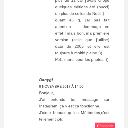
plus de 12 car j'avais chopé
quelques éditions été (pucci)
en plus de celles de Noël :)
quant au g, j'ai pas fait
attention ... dommage en
effet ! mais bon, ma première
version (celle que j'utilise)
date de 2005 et elle est
toujours à moitié plaine :))
P.S.: merci pour les photos :))
Danygi
9 NOVEMBRE 2017 À 14:50
Bonjour,
J'ai entendu ton message sur
Instagram, ça y est ça fonctionne.
J'aime beaucoup les Météorites,c'est
tellement joli.
Répondre