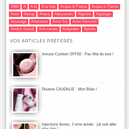
1944
A
A la
A la Une
Acqua di Parma
Acqua si Parma
Aerin
Aesop
Ahava
Alessandro
Algenist
Algologie
Amouage
Anastasia
Anna Sui
Anne Semonin
Annick Goutal
Anti-cernes
Antipodes
Apivita
Après-Shampooing & Masque
Armani
Artdeco
Artis
VOS ARTICLES PRÉFÉRÉS
Astuces Maquillage
Atelier Cologne
Augustinus Bader
Aurelia London
Aurelia Probiotic
AUTOMNE 2012
Amuse Cushion SPF50 : Pas Mal du tout !
Automne 2013
Automne 2014
Aveda
Avene
Avène
Baija
Bain
Banc d'Essai
bareMinerals
Base
Bastide
BB et CC Crème
BDK
Beauty Battle
Beauty News
Beauty Relooking
Becca
Benefit
Bio Mécanique du Vieillissement
Bioderma
Bioeffect
Routine CAUDALIE : Mon Bilan !
Biolage
Biotherm
Bite Beauty
Blush
Bobbi Brown
Botanicals
Botimyst
Boucheron
bourjois
briogeo
Burberry
By Terry
Bybi
Carita
Caron
Caudalie
chanel
chantecaille
Charlotte Tilbury
cheveux
Chloé
Injections lèvres, 2 eme année : j'ai osé aller
Christophe Robin
CK
Clarins
Clarisonic
Cle de Peau
plus loin !