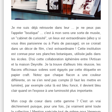
Je me suis déjà retrouvée dans leur ... je ne peux pas
l'appeler "boutique" ... c'est à mon sens une sorte de musée,
un "cabinet de curiosité", un lieux est extraordinaire (allez-y si
vous êtes parisienne ou à Paris de passage); on se croirait
dans un décor de film, c'est extraordinaire ! Cette institution
est connue pour ses planches botaniques, utilisée jadis dans
les écoles. D'où cette collaboration éphémère entre l'Artisan
et la maison Deyrolle. Je la trouve d'ailleurs très réussie, les
flacons officinaux sobres sont égayés par cette étiquette en
papier craft. Notez que chaque flacon a une couleur
différente, on ne s'en rend pas compte (il faut les mettre en
lumière), par exemple celui là est bleu foncé, il devient bleu
clair quand on l'expose à une luminosité plus importante.
Mon coup de coeur dans cette gamme ? C'est un vrai
déchirement puisque, pour une fois, j'ai vraiment aimé toute
la collection ! Mention spéciale tout de même pour Venenum