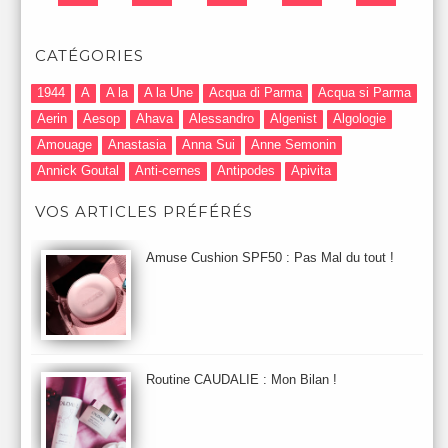
CATÉGORIES
1944
A
A la
A la Une
Acqua di Parma
Acqua si Parma
Aerin
Aesop
Ahava
Alessandro
Algenist
Algologie
Amouage
Anastasia
Anna Sui
Anne Semonin
Annick Goutal
Anti-cernes
Antipodes
Apivita
Après-Shampooing & Masque
Armani
Artdeco
Artis
VOS ARTICLES PRÉFÉRÉS
Astuces Maquillage
Atelier Cologne
Augustinus Bader
Aurelia London
Aurelia Probiotic
AUTOMNE 2012
Amuse Cushion SPF50 : Pas Mal du tout !
Automne 2013
Automne 2014
Aveda
Avene
Avène
Baija
Bain
Banc d'Essai
bareMinerals
Base
Bastide
BB et CC Crème
BDK
Beauty Battle
Beauty News
Beauty Relooking
Becca
Benefit
Bio Mécanique du Vieillissement
Bioderma
Bioeffect
Routine CAUDALIE : Mon Bilan !
Biolage
Biotherm
Bite Beauty
Blush
Bobbi Brown
Botanicals
Botimyst
Boucheron
bourjois
briogeo