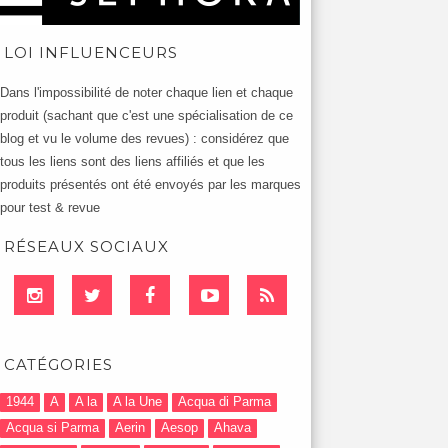
LOI INFLUENCEURS
Dans l'impossibilité de noter chaque lien et chaque
produit (sachant que c'est une spécialisation de ce
blog et vu le volume des revues) : considérez que
tous les liens sont des liens affiliés et que les
produits présentés ont été envoyés par les marques
pour test & revue
RÉSEAUX SOCIAUX
CATÉGORIES
1944
A
A la
A la Une
Acqua di Parma
Acqua si Parma
Aerin
Aesop
Ahava