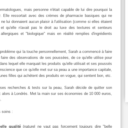
matologues, mais personne n'était capable de lui dire pourquoi la
r. Elle ressortait avec des crèmes de pharmacie basiques qui ne
e lui donnaient aucun plaisir à l'utilisation (comme si elles étaient
 et qu'elle n'avait pas le droit au luxe des textures et senteurs
 allergiques et "biologique" mais en réalité remplies d'ingrédients
problème qui la touche personnellement, Sarah a commencé à faire
faire des observations de ses poussées, de ce qu'elle utilise pour
 dans lequel elle marquait les produits qu'elle utilisait et ses poussés
 conscience que ce qu'elle met sur sa peau a une importance capitale,
eunes filles qui achètent des produits en vogue, qui sentent bon, etc.
ses recherches & tests sur la peau, Sarah décide de quitter son
ent alors à Londrès. Met la main sur ses économies de 10 000 euros,
.
s soins :
elle qualité
(naturel ne vaut pas forcement toujours dire "belle