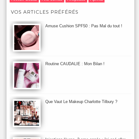
Après-Shampooing & Masque
Armani
Artdeco
Artis
VOS ARTICLES PRÉFÉRÉS
Astuces Maquillage
Atelier Cologne
Augustinus Bader
Aurelia London
Aurelia Probiotic
AUTOMNE 2012
Amuse Cushion SPF50 : Pas Mal du tout !
Automne 2013
Automne 2014
Aveda
Avene
Avène
Baija
Bain
Banc d'Essai
bareMinerals
Base
Bastide
BB et CC Crème
BDK
Beauty Battle
Beauty News
Beauty Relooking
Becca
Benefit
Bio Mécanique du Vieillissement
Bioderma
Bioeffect
Routine CAUDALIE : Mon Bilan !
Biolage
Biotherm
Bite Beauty
Blush
Bobbi Brown
Botanicals
Botimyst
Boucheron
bourjois
briogeo
Burberry
By Terry
Bybi
Carita
Caron
Caudalie
chanel
chantecaille
Charlotte Tilbury
cheveux
Chloé
Que Vaut Le Makeup Charlotte Tilbury ?
Christophe Robin
CK
Clarins
Clarisonic
Cle de Peau
Clean Skin care
Clinique
collection maquillage printemps 2011
Collections Automne 2011
Collections Maquillage ETE 2011
Collections Noel 2011
Crème & Sérum
Darphin
Davines
Decleor
DecortIcon(s)