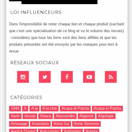
LOI INFLUENCEURS
Dans l'impossibilité de noter chaque lien et chaque produit (sachant
que c'est une spécialisation de ce blog et vu le volume des revues)
: considérez que tous les liens sont des liens affiliés et que les
produits présentés ont été envoyés par les marques pour test &
revue
RÉSEAUX SOCIAUX
CATÉGORIES
1944
A
A la
A la Une
Acqua di Parma
Acqua si Parma
Aerin
Aesop
Ahava
Alessandro
Algenist
Algologie
Amouage
Anastasia
Anna Sui
Anne Semonin
Annick Goutal
Anti-cernes
Antipodes
Apivita