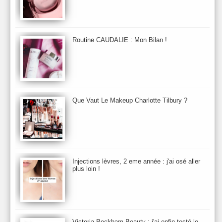
Baija
Bain
Banc d'Essai
bareMinerals
Base
Bastide
BB et CC Crème
BDK
Beauty Battle
Beauty News
Beauty Relooking
Becca
Benefit
Bio Mécanique du Vieillissement
Bioderma
Bioeffect
Routine CAUDALIE : Mon Bilan !
Biolage
Biotherm
Bite Beauty
Blush
Bobbi Brown
Botanicals
Botimyst
Boucheron
bourjois
briogeo
Burberry
By Terry
Bybi
Carita
Caron
Caudalie
chanel
chantecaille
Charlotte Tilbury
cheveux
Chloé
Que Vaut Le Makeup Charlotte Tilbury ?
Christophe Robin
CK
Clarins
Clarisonic
Cle de Peau
Clean Skin care
Clinique
collection maquillage printemps 2011
Collections Automne 2011
Collections Maquillage ETE 2011
Collections Noel 2011
Crème & Sérum
Darphin
Davines
Decleor
DecortIcon(s)
Injections lèvres, 2 eme année : j'ai osé aller
plus loin !
Démaquillant & Nettoyant
Dermalogica
Dio
dior
Diptyque
Dolce & Gabbana
Dr Jackson's
Dr. Brandt
Dr. Hauschka
Dr. Renaud
Ecrinal
Elemis
Elixseri
Elizabeth Arden
Ella Baché
Ellis Fraas
En Vogue
Erborian
Ere Perez
Essie
Estee Lauder
ETE 2012
ETE 2013
ETE 2014
Victoria Beckham Beauty : j'ai enfin testé le