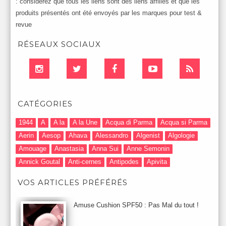
: considérez que tous les liens sont des liens affiliés et que les
produits présentés ont été envoyés par les marques pour test &
revue
RÉSEAUX SOCIAUX
CATÉGORIES
1944
A
A la
A la Une
Acqua di Parma
Acqua si Parma
Aerin
Aesop
Ahava
Alessandro
Algenist
Algologie
Amouage
Anastasia
Anna Sui
Anne Semonin
Annick Goutal
Anti-cernes
Antipodes
Apivita
Après-Shampooing & Masque
Armani
Artdeco
Artis
VOS ARTICLES PRÉFÉRÉS
Astuces Maquillage
Atelier Cologne
Augustinus Bader
Aurelia London
Aurelia Probiotic
AUTOMNE 2012
Amuse Cushion SPF50 : Pas Mal du tout !
Automne 2013
Automne 2014
Aveda
Avene
Avène