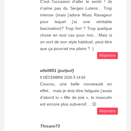
C'est l'occasion d'aller le sentir ! Je
n'aime pas du Serges Lutens... Trop
intense (mais j'adore Musc Ravageur
pour lequel j'ai une véritable
fascination)? Trop fort ? Trop quelque
chose en tout cas pour moi... Mais si
on sort de son style habituel, peut être
que ça pourrait me plaire ? :)
Répondre
elle0851 (pufpuf)
6 DÉCEMBRE 2020 À 14:04
Coucou, une belle nouveauté en
effet... mais je dois être fatiguée j’avais
d’abord lu « fille de joie », le masculin
est encore plus subversif.... 😉
Répondre
Thicaro73