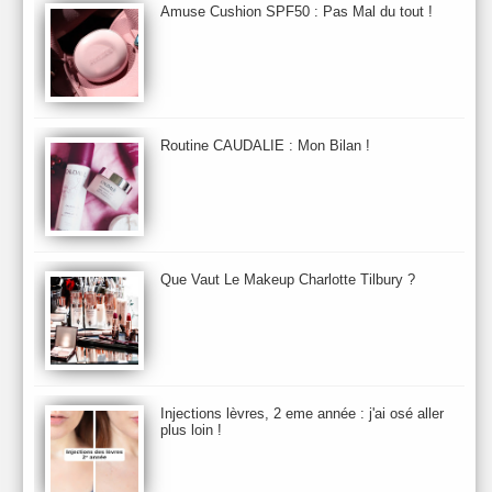
Aurelia London
Aurelia Probiotic
AUTOMNE 2012
Amuse Cushion SPF50 : Pas Mal du tout !
Automne 2013
Automne 2014
Aveda
Avene
Avène
Baija
Bain
Banc d'Essai
bareMinerals
Base
Bastide
BB et CC Crème
BDK
Beauty Battle
Beauty News
Beauty Relooking
Becca
Benefit
Bio Mécanique du Vieillissement
Bioderma
Bioeffect
Routine CAUDALIE : Mon Bilan !
Biolage
Biotherm
Bite Beauty
Blush
Bobbi Brown
Botanicals
Botimyst
Boucheron
bourjois
briogeo
Burberry
By Terry
Bybi
Carita
Caron
Caudalie
chanel
chantecaille
Charlotte Tilbury
cheveux
Chloé
Que Vaut Le Makeup Charlotte Tilbury ?
Christophe Robin
CK
Clarins
Clarisonic
Cle de Peau
Clean Skin care
Clinique
collection maquillage printemps 2011
Collections Automne 2011
Collections Maquillage ETE 2011
Collections Noel 2011
Crème & Sérum
Darphin
Davines
Decleor
DecortIcon(s)
Injections lèvres, 2 eme année : j'ai osé aller
plus loin !
Démaquillant & Nettoyant
Dermalogica
Dio
dior
Diptyque
Dolce & Gabbana
Dr Jackson's
Dr. Brandt
Dr. Hauschka
Dr. Renaud
Ecrinal
Elemis
Elixseri
Elizabeth Arden