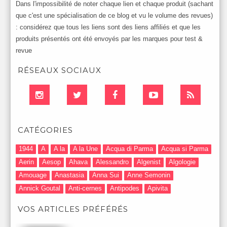
Dans l'impossibilité de noter chaque lien et chaque produit (sachant
que c'est une spécialisation de ce blog et vu le volume des revues)
: considérez que tous les liens sont des liens affiliés et que les
produits présentés ont été envoyés par les marques pour test &
revue
RÉSEAUX SOCIAUX
CATÉGORIES
1944
A
A la
A la Une
Acqua di Parma
Acqua si Parma
Aerin
Aesop
Ahava
Alessandro
Algenist
Algologie
Amouage
Anastasia
Anna Sui
Anne Semonin
Annick Goutal
Anti-cernes
Antipodes
Apivita
Après-Shampooing & Masque
Armani
Artdeco
Artis
VOS ARTICLES PRÉFÉRÉS
Astuces Maquillage
Atelier Cologne
Augustinus Bader