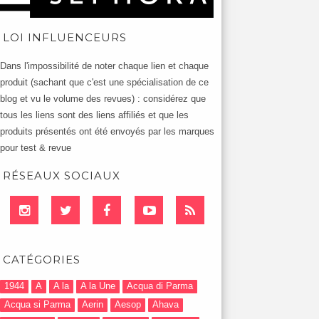
LOI INFLUENCEURS
Dans l'impossibilité de noter chaque lien et chaque
produit (sachant que c'est une spécialisation de ce
blog et vu le volume des revues) : considérez que
tous les liens sont des liens affiliés et que les
produits présentés ont été envoyés par les marques
pour test & revue
RÉSEAUX SOCIAUX
CATÉGORIES
1944
A
A la
A la Une
Acqua di Parma
Acqua si Parma
Aerin
Aesop
Ahava