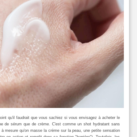
oint qu'il faudrait que vous sachiez si vous envisagez à acheter le
oche de sérum que de crème. C'est comme un shot hydratant sans
et à mesure qu'on masse la crème sur la peau, une petite sensation
tre en action et remplit donc sa fonction "barrière"). Toutefois, les