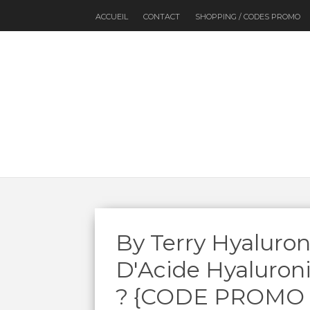
ACCUEIL
CONTACT
SHOPPING / CODES PROMO
By Terry Hyaluro
D'Acide Hyaluroni
? {CODE PROMO 