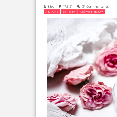
Kleo
17.3.21
31 Commentaires
A LA UNE
BY TERRY
CRÈME & SÉRUM