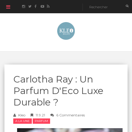
Carlotha Ray : Un
Parfum D'Eco Luxe
Durable ?
Kleo
11.9.21
6 Commentaires
A LA UNE
PARFUM