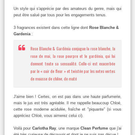
Un style qui s'apprécie par des amateurs du genre, mais qui
peut être salué par tous pour les engagements tenus.
3 fragrances existent dans cette ligne dont
Rose Blanche &
Gardenia
:
Rose Blanche & Gardénia conjugue la rose blanche, la
rose de mai, la rose pourpre et le gardénia, qui lui
donnent toute sa sensualité. Celle-ci est exacerbée
par le « cuir de fleur » et twistée par les notes vertes
de mousse de chêne, de maté
J'aime bien ! Certes, on est pas dans une haute parfumerie,
mais le jus est très agréable. Il me rappelle beaucoup Chloé,
cette rose moderne acidulée, fraîche et "piquante" (si vous
appréciez Chloé, vous aimerez celui ci).
Voilà pour
Carlotha Ray
, une marque
Clean Perfume
que j'ai
été très curieuse de découvrir et dont je ne suis pas déçue !