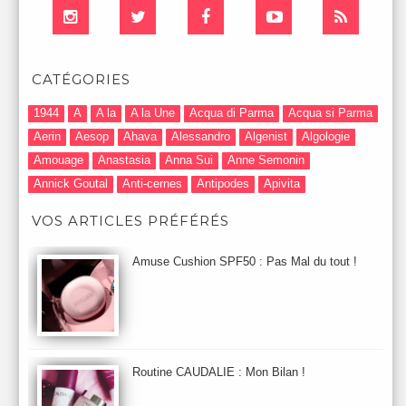
CATÉGORIES
1944
A
A la
A la Une
Acqua di Parma
Acqua si Parma
Aerin
Aesop
Ahava
Alessandro
Algenist
Algologie
Amouage
Anastasia
Anna Sui
Anne Semonin
Annick Goutal
Anti-cernes
Antipodes
Apivita
Après-Shampooing & Masque
Armani
Artdeco
Artis
VOS ARTICLES PRÉFÉRÉS
Astuces Maquillage
Atelier Cologne
Augustinus Bader
Aurelia London
Aurelia Probiotic
AUTOMNE 2012
Amuse Cushion SPF50 : Pas Mal du tout !
Automne 2013
Automne 2014
Aveda
Avene
Avène
Baija
Bain
Banc d'Essai
bareMinerals
Base
Bastide
BB et CC Crème
BDK
Beauty Battle
Beauty News
Beauty Relooking
Becca
Benefit
Bio Mécanique du Vieillissement
Bioderma
Bioeffect
Routine CAUDALIE : Mon Bilan !
Biolage
Biotherm
Bite Beauty
Blush
Bobbi Brown