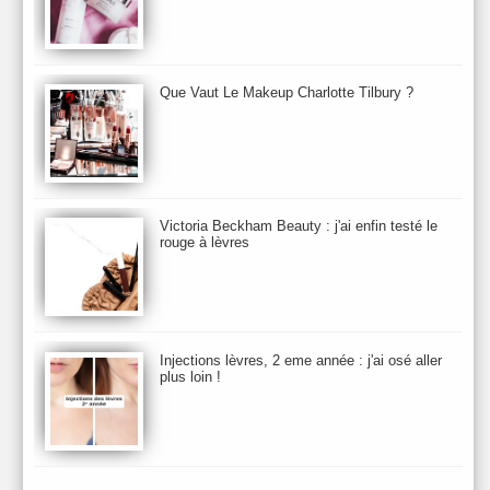
Botanicals
Botimyst
Boucheron
bourjois
briogeo
Burberry
By Terry
Bybi
Carita
Caron
Caudalie
chanel
chantecaille
Charlotte Tilbury
cheveux
Chloé
Que Vaut Le Makeup Charlotte Tilbury ?
Christophe Robin
CK
Clarins
Clarisonic
Cle de Peau
Clean Skin care
Clinique
collection maquillage printemps 2011
Collections Automne 2011
Collections Maquillage ETE 2011
Collections Noel 2011
Crème & Sérum
Darphin
Davines
Decleor
DecortIcon(s)
Victoria Beckham Beauty : j'ai enfin testé le
rouge à lèvres
Démaquillant & Nettoyant
Dermalogica
Dio
dior
Diptyque
Dolce & Gabbana
Dr Jackson's
Dr. Brandt
Dr. Hauschka
Dr. Renaud
Ecrinal
Elemis
Elixseri
Elizabeth Arden
Ella Baché
Ellis Fraas
En Vogue
Erborian
Ere Perez
Essie
Estee Lauder
ETE 2012
ETE 2013
ETE 2014
Injections lèvres, 2 eme année : j'ai osé aller
plus loin !
Eucerine
Evolve
Eye Liner & Crayon
Fard à Paupières
Fenty Beauty
filorga
Fond de Teint
Foreo
Frederic Malle
Fresh
Galenic
Garancia
Givenchy
Glamglow
Glossier
Gommage & Masque
Gommage Corps
Gressa
Gucci