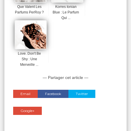
Que Valent Les
Korres Ionian
Parfums PerRoy ?
Blue : Le Parfum
Qui ...
Love. Don't Be
Shy : Une
Merveille ...
— Partager cet article —
Email
Facebook
Twitter
Google+