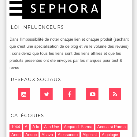
LOI INFLUENCEURS
Dans l'impossibilité de noter chaque lien et chaque produit (sachant
que c'est une spécialisation de ce blog et vu le volume des revues)
: considérez que tous les liens sont des liens affiliés et que les
produits présentés ont été envoyés par les marques pour test &
revue
RÉSEAUX SOCIAUX
CATÉGORIES
1944
A
A la
A la Une
Acqua di Parma
Acqua si Parma
Aerin
Aesop
Ahava
Alessandro
Algenist
Algologie