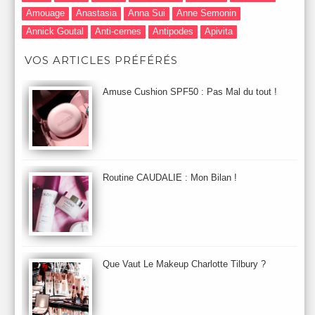
Amouage
Anastasia
Anna Sui
Anne Semonin
Annick Goutal
Anti-cernes
Antipodes
Apivita
Après-Shampooing & Masque
Armani
Artdeco
Artis
VOS ARTICLES PRÉFÉRÉS
Astuces Maquillage
Atelier Cologne
Augustinus Bader
Aurelia London
Aurelia Probiotic
AUTOMNE 2012
Amuse Cushion SPF50 : Pas Mal du tout !
Automne 2013
Automne 2014
Aveda
Avene
Avène
Baija
Bain
Banc d'Essai
bareMinerals
Base
Bastide
BB et CC Crème
BDK
Beauty Battle
Beauty News
Beauty Relooking
Becca
Benefit
Bio Mécanique du Vieillissement
Bioderma
Bioeffect
Routine CAUDALIE : Mon Bilan !
Biolage
Biotherm
Bite Beauty
Blush
Bobbi Brown
Botanicals
Botimyst
Boucheron
bourjois
briogeo
Burberry
By Terry
Bybi
Carita
Caron
Caudalie
chanel
chantecaille
Charlotte Tilbury
cheveux
Chloé
Que Vaut Le Makeup Charlotte Tilbury ?
Christophe Robin
CK
Clarins
Clarisonic
Cle de Peau
Clean Skin care
Clinique
collection maquillage printemps 2011
Collections Automne 2011