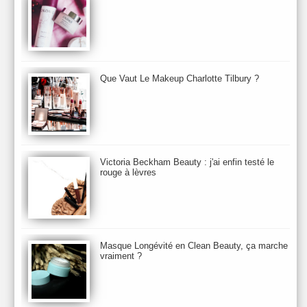
Biolage
Biotherm
Bite Beauty
Blush
Bobbi Brown
Botanicals
Botimyst
Boucheron
bourjois
briogeo
Burberry
By Terry
Bybi
Carita
Caron
Caudalie
chanel
chantecaille
Charlotte Tilbury
cheveux
Chloé
Que Vaut Le Makeup Charlotte Tilbury ?
Christophe Robin
CK
Clarins
Clarisonic
Cle de Peau
Clean Skin care
Clinique
collection maquillage printemps 2011
Collections Automne 2011
Collections Maquillage ETE 2011
Collections Noel 2011
Crème & Sérum
Darphin
Davines
Decleor
DecortIcon(s)
Victoria Beckham Beauty : j'ai enfin testé le
rouge à lèvres
Démaquillant & Nettoyant
Dermalogica
Dio
dior
Diptyque
Dolce & Gabbana
Dr Jackson's
Dr. Brandt
Dr. Hauschka
Dr. Renaud
Ecrinal
Elemis
Elixseri
Elizabeth Arden
Ella Baché
Ellis Fraas
En Vogue
Erborian
Ere Perez
Essie
Estee Lauder
ETE 2012
ETE 2013
ETE 2014
Masque Longévité en Clean Beauty, ça marche
vraiment ?
Eucerine
Evolve
Eye Liner & Crayon
Fard à Paupières
Fenty Beauty
filorga
Fond de Teint
Foreo
Frederic Malle
Fresh
Galenic
Garancia
Givenchy
Glamglow
Glossier