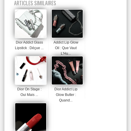
ARTICLES SIMILAIRES
Dior Addict Glass
Addict Lip Glow
Lipstick : Déçue ...
Oil : Que Vaut
L'Hu...
Dior On Stage :
Dior Addict Lip
Oui Mais ...
Glow Butter :
Quand...