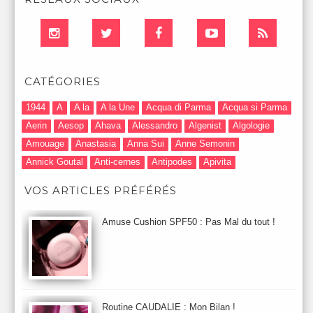
CATÉGORIES
1944
A
A la
A la Une
Acqua di Parma
Acqua si Parma
Aerin
Aesop
Ahava
Alessandro
Algenist
Algologie
Amouage
Anastasia
Anna Sui
Anne Semonin
Annick Goutal
Anti-cernes
Antipodes
Apivita
Après-Shampooing & Masque
Armani
Artdeco
Artis
VOS ARTICLES PRÉFÉRÉS
Astuces Maquillage
Atelier Cologne
Augustinus Bader
Aurelia London
Aurelia Probiotic
AUTOMNE 2012
Amuse Cushion SPF50 : Pas Mal du tout !
Automne 2013
Automne 2014
Aveda
Avene
Avène
Baija
Bain
Banc d'Essai
bareMinerals
Base
Bastide
BB et CC Crème
BDK
Beauty Battle
Beauty News
Beauty Relooking
Becca
Benefit
Bio Mécanique du Vieillissement
Bioderma
Bioeffect
Routine CAUDALIE : Mon Bilan !