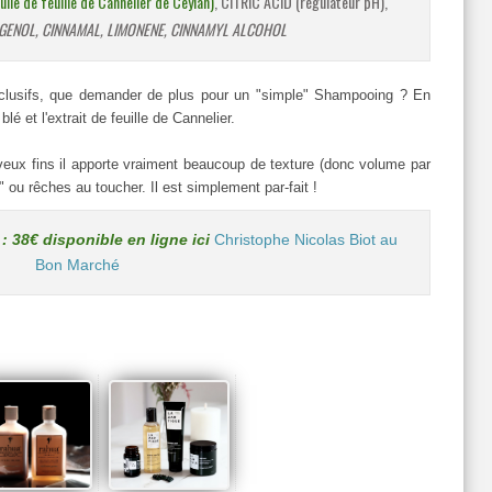
 de feuille de Cannelier de Ceylan)
, CITRIC ACID (régulateur pH),
GENOL, CINNAMAL, LIMONENE, CINNAMYL ALCOHOL
cclusifs, que demander de plus pour un "simple" Shampooing ? En
lé et l'extrait de feuille de Cannelier.
eveux fins il apporte vraiment beaucoup de texture (donc volume par
ou rêches au toucher. Il est simplement par-fait !
: 38€ disponible en ligne ici
Christophe Nicolas Biot au
Bon Marché