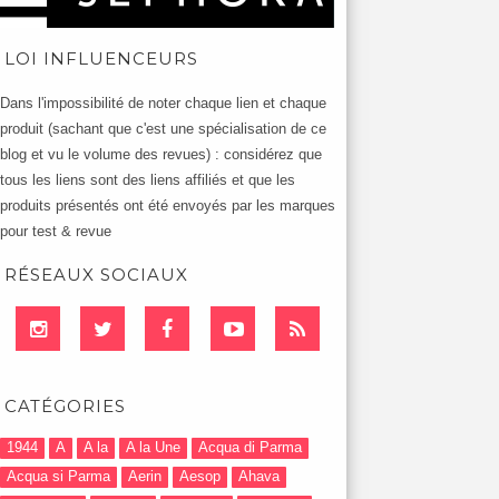
LOI INFLUENCEURS
Dans l'impossibilité de noter chaque lien et chaque
produit (sachant que c'est une spécialisation de ce
blog et vu le volume des revues) : considérez que
tous les liens sont des liens affiliés et que les
produits présentés ont été envoyés par les marques
pour test & revue
RÉSEAUX SOCIAUX
CATÉGORIES
1944
A
A la
A la Une
Acqua di Parma
Acqua si Parma
Aerin
Aesop
Ahava