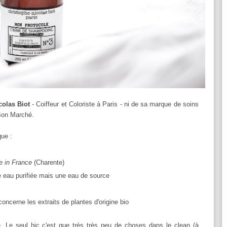
colas Biot
- Coiffeur et Coloriste à Paris - ni de sa marque de soins
u Bon Marché.
que :
 in France
(Charente)
le eau purifiée mais une eau de source
concerne les extraits de plantes d'origine bio
 Le seul hic c'est que très très peu de choses dans le clean (à