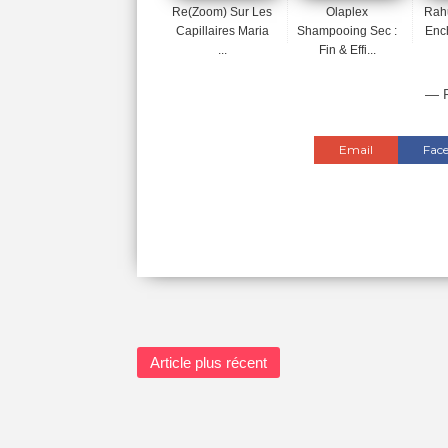
Re(Zoom) Sur Les
Olaplex
Rahu
Capillaires Maria
Shampooing Sec :
Enc
...
Fin & Effi...
— P
Email
Fac
Article plus récent