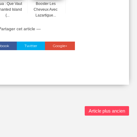
a : Que Vaut
Booster Les
hanted Island
Cheveux Avec
{...
Lazartigue...
artager cet article —
ebook
Twitter
Google+
Article plus ancien