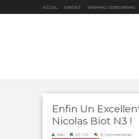
ACCUEIL
CONTACT
SHOPPING / CODES PROMO
Enfin Un Excelle
Nicolas Biot N3 !
Kleo
20.7.22
15 Commentaires