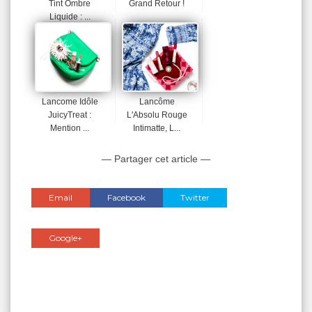
Tint Ombre
Grand Retour !
Liquide : ...
Lancome Idôle
Lancôme
JuicyTreat :
L'Absolu Rouge
Mention ...
Intimatte, L...
— Partager cet article —
Email
Facebook
Twitter
Google+