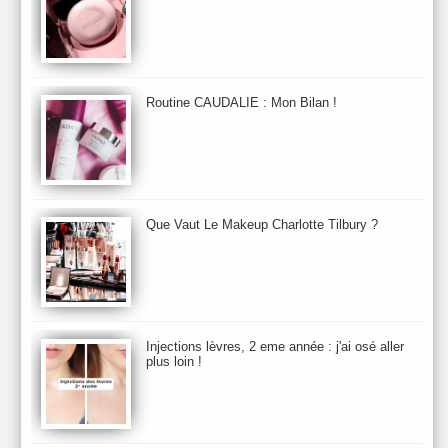
Baija
Bain
Banc d'Essai
bareMinerals
Base
Bastide
BB et CC Crème
BDK
Beauty Battle
Beauty News
Beauty Relooking
Becca
Benefit
Bio Mécanique du Vieillissement
Bioderma
Bioeffect
Routine CAUDALIE : Mon Bilan !
Biolage
Biotherm
Bite Beauty
Blush
Bobbi Brown
Botanicals
Botimyst
Boucheron
bourjois
briogeo
Burberry
By Terry
Bybi
Carita
Caron
Caudalie
chanel
chantecaille
Charlotte Tilbury
cheveux
Chloé
Que Vaut Le Makeup Charlotte Tilbury ?
Christophe Robin
CK
Clarins
Clarisonic
Cle de Peau
Clean Skin care
Clinique
collection maquillage printemps 2011
Collections Automne 2011
Collections Maquillage ETE 2011
Collections Noel 2011
Crème & Sérum
Darphin
Davines
Decleor
DecortIcon(s)
Injections lèvres, 2 eme année : j'ai osé aller
plus loin !
Démaquillant & Nettoyant
Dermalogica
Dio
dior
Diptyque
Dolce & Gabbana
Dr Jackson's
Dr. Brandt
Dr. Hauschka
Dr. Renaud
Ecrinal
Elemis
Elixseri
Elizabeth Arden
Ella Baché
Ellis Fraas
En Vogue
Erborian
Ere Perez