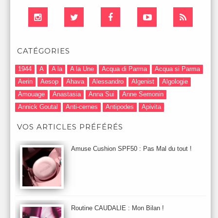
CATÉGORIES
1944
A
A la
A la Une
Acqua di Parma
Acqua si Parma
Aerin
Aesop
Ahava
Alessandro
Algenist
Algologie
Amouage
Anastasia
Anna Sui
Anne Semonin
Annick Goutal
Anti-cernes
Antipodes
Apivita
Après-Shampooing & Masque
Armani
Artdeco
Artis
VOS ARTICLES PRÉFÉRÉS
Astuces Maquillage
Atelier Cologne
Augustinus Bader
Aurelia London
Aurelia Probiotic
AUTOMNE 2012
Amuse Cushion SPF50 : Pas Mal du tout !
Automne 2013
Automne 2014
Aveda
Avene
Avène
Baija
Bain
Banc d'Essai
bareMinerals
Base
Bastide
BB et CC Crème
BDK
Beauty Battle
Beauty News
Beauty Relooking
Becca
Benefit
Bio Mécanique du Vieillissement
Bioderma
Bioeffect
Routine CAUDALIE : Mon Bilan !