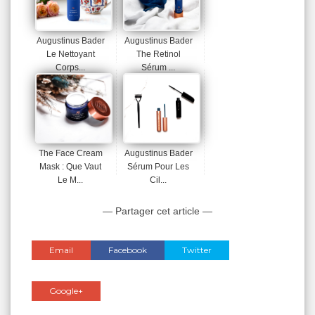
Augustinus Bader
Augustinus Bader
Le Nettoyant
The Retinol
Corps...
Sérum ...
The Face Cream
Augustinus Bader
Mask : Que Vaut
Sérum Pour Les
Le M...
Cil...
— Partager cet article —
Email
Facebook
Twitter
Google+