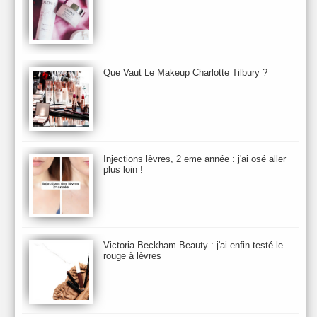
Biolage
Biotherm
Bite Beauty
Blush
Bobbi Brown
Botanicals
Botimyst
Boucheron
bourjois
briogeo
Burberry
By Terry
Bybi
Carita
Caron
Caudalie
chanel
chantecaille
Charlotte Tilbury
cheveux
Chloé
Que Vaut Le Makeup Charlotte Tilbury ?
Christophe Robin
CK
Clarins
Clarisonic
Cle de Peau
Clean Skin care
Clinique
collection maquillage printemps 2011
Collections Automne 2011
Collections Maquillage ETE 2011
Collections Noel 2011
Crème & Sérum
Darphin
Davines
Decleor
DecortIcon(s)
Injections lèvres, 2 eme année : j'ai osé aller
plus loin !
Démaquillant & Nettoyant
Dermalogica
Dio
dior
Diptyque
Dolce & Gabbana
Dr Jackson's
Dr. Brandt
Dr. Hauschka
Dr. Renaud
Ecrinal
Elemis
Elixseri
Elizabeth Arden
Ella Baché
Ellis Fraas
En Vogue
Erborian
Ere Perez
Essie
Estee Lauder
ETE 2012
ETE 2013
ETE 2014
Victoria Beckham Beauty : j'ai enfin testé le
rouge à lèvres
Eucerine
Evolve
Eye Liner & Crayon
Fard à Paupières
Fenty Beauty
filorga
Fond de Teint
Foreo
Frederic Malle
Fresh
Galenic
Garancia
Givenchy
Glamglow
Glossier
Gommage & Masque
Gommage Corps
Gressa
Gucci