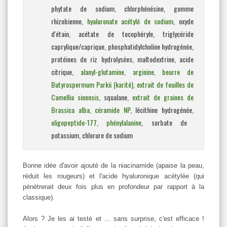
phytate de sodium, chlorphénésine, gomme
rhizobienne,
hyaluronate acétylé de sodium
, oxyde
d'étain, acétate de tocophéryle, triglycéride
caprylique/caprique, phosphatidylcholine hydrogénée,
protéines de riz hydrolysées, maltodextrine, acide
citrique,
alanyl-glutamine, arginine, beurre de
Butyrospermum Parkii (karité), extrait de feuilles de
Camellia sinensis
, squalane,
extrait de graines de
Brassica alba, céramide NP
, lécithine hydrogénée,
oligopeptide-177
,
phénylalanine
, sorbate de
potassium, chlorure de sodium
Bonne idée d'avoir ajouté de la niacinamide (apaise la peau,
réduit les rougeurs) et l'acide hyaluronique acétylée (qui
pénètrerait deux fois plus en profondeur par rapport à la
classique).
Alors ? Je les ai testé et ... sans surprise, c'est efficace !