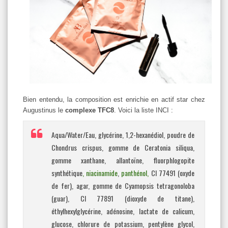
Bien entendu, la composition est enrichie en actif star chez
Augustinus le
complexe TFC8
. Voici la liste INCI :
Aqua/Water/Eau, glycérine, 1,2-hexanédiol, poudre de
Chondrus crispus, gomme de Ceratonia siliqua,
gomme xanthane, allantoïne, fluorphlogopite
synthétique
, niacinamide
,
panthénol,
CI 77491 (oxyde
de fer), agar, gomme de Cyamopsis tetragonoloba
(guar), CI 77891 (dioxyde de titane),
éthylhexylglycérine, adénosine, lactate de calicum,
glucose, chlorure de potassium, pentylène glycol,