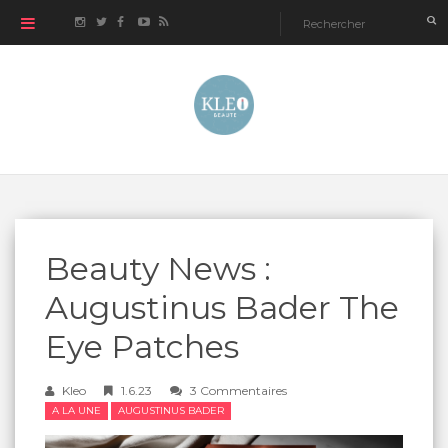
Beauty News :
Augustinus Bader The
Eye Patches
Kleo
1.6.23
3 Commentaires
A LA UNE
AUGUSTINUS BADER