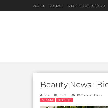
ACCUEIL
CONTACT
SHOPPING / CODES PROMO
Beauty News : Bi
Kleo
19.9.23
10 Commentaires
A LA UNE
BIOEFFECT