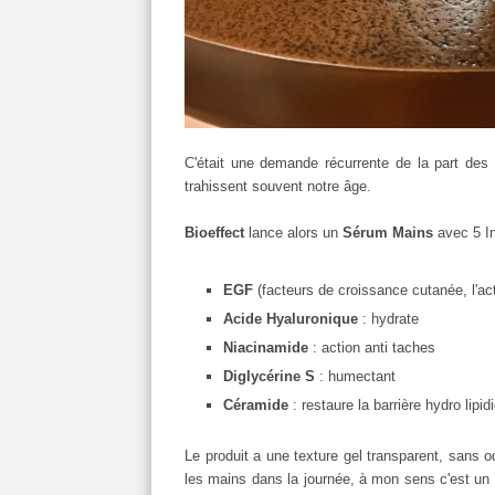
C'était une demande récurrente de la part des
trahissent souvent notre âge.
Bioeffect
lance alors un
Sérum Mains
avec 5 In
EGF
(facteurs de croissance cutanée, l'act
Acide Hyaluronique
: hydrate
Niacinamide
: action anti taches
Diglycérine S
: humectant
Céramide
: restaure la barrière hydro lipi
Le produit a une texture gel transparent, sans o
les mains dans la journée, à mon sens c'est un 