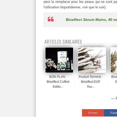
peut la remplacer pour les peaux qui ne sont pa
l'utilisation biquotidienne, voir que le soir).
Bioeffect Sérum Mains, 40 ml 
ARTICLES SIMILAIRES
BON PLAN :
Produit Terminé :
Bioe
Bioeffect Coffret
Bioeffect EGF
S
Editio...
Yeu...
— P
Email
Fac