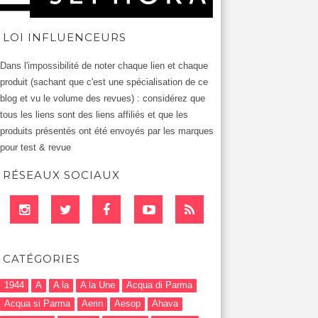
LOI INFLUENCEURS
Dans l'impossibilité de noter chaque lien et chaque
produit (sachant que c'est une spécialisation de ce
blog et vu le volume des revues) : considérez que
tous les liens sont des liens affiliés et que les
produits présentés ont été envoyés par les marques
pour test & revue
RÉSEAUX SOCIAUX
CATÉGORIES
1944
A
A la
A la Une
Acqua di Parma
Acqua si Parma
Aerin
Aesop
Ahava