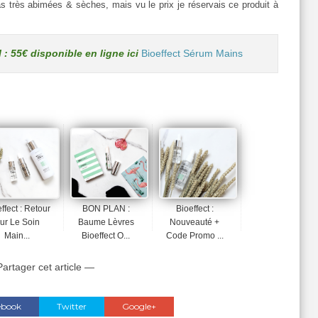
s très abimées & sèches, mais vu le prix je réservais ce produit à
: 55€ disponible en ligne ici
Bioeffect Sérum Mains
ffect : Retour
BON PLAN :
Bioeffect :
ur Le Soin
Baume Lèvres
Nouveauté +
Main...
Bioeffect O...
Code Promo ...
artager cet article —
ebook
Twitter
Google+