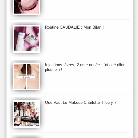
Baija
Bain
Banc d'Essai
bareMinerals
Base
Bastide
BB et CC Crème
BDK
Beauty Battle
Beauty News
Beauty Relooking
Becca
Benefit
Bio Mécanique du Vieillissement
Bioderma
Bioeffect
Routine CAUDALIE : Mon Bilan !
Biolage
Biotherm
Bite Beauty
Blush
Bobbi Brown
Botanicals
Botimyst
Boucheron
bourjois
briogeo
Burberry
By Terry
Bybi
Carita
Caron
Caudalie
chanel
chantecaille
Charlotte Tilbury
cheveux
Chloé
Injections lèvres, 2 eme année : j'ai osé aller
Christophe Robin
CK
Clarins
Clarisonic
Cle de Peau
plus loin !
Clean Skin care
Clinique
collection maquillage printemps 2011
Collections Automne 2011
Collections Maquillage ETE 2011
Collections Noel 2011
Crème & Sérum
Darphin
Davines
Decleor
DecortIcon(s)
Que Vaut Le Makeup Charlotte Tilbury ?
Démaquillant & Nettoyant
Dermalogica
Dio
dior
Diptyque
Dolce & Gabbana
Dr Jackson's
Dr. Brandt
Dr. Hauschka
Dr. Renaud
Ecrinal
Elemis
Elixseri
Elizabeth Arden
Ella Baché
Ellis Fraas
En Vogue
Erborian
Ere Perez