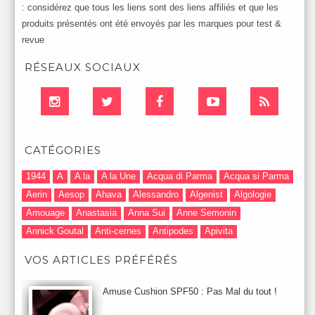
: considérez que tous les liens sont des liens affiliés et que les
produits présentés ont été envoyés par les marques pour test &
revue
RÉSEAUX SOCIAUX
CATÉGORIES
1944
A
A la
A la Une
Acqua di Parma
Acqua si Parma
Aerin
Aesop
Ahava
Alessandro
Algenist
Algologie
Amouage
Anastasia
Anna Sui
Anne Semonin
Annick Goutal
Anti-cernes
Antipodes
Apivita
Après-Shampooing & Masque
Armani
Artdeco
Artis
VOS ARTICLES PRÉFÉRÉS
Astuces Maquillage
Atelier Cologne
Augustinus Bader
Aurelia London
Aurelia Probiotic
AUTOMNE 2012
Amuse Cushion SPF50 : Pas Mal du tout !
Automne 2013
Automne 2014
Aveda
Avene
Avène