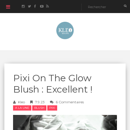
Pixi On The Glow
Blush : Excellent !
Kleo
7.9.23
6 Commentaires
A LA UNE
BLUSH
PIXI