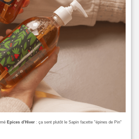
fumé
Epices d'Hiver
: ça sent plutôt le Sapin facette "épines de Pin"