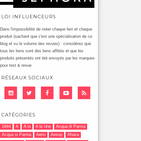
LOI INFLUENCEURS
Dans l'impossibilité de noter chaque lien et chaque
produit (sachant que c'est une spécialisation de ce
blog et vu le volume des revues) : considérez que
tous les liens sont des liens affiliés et que les
produits présentés ont été envoyés par les marques
pour test & revue
RÉSEAUX SOCIAUX
CATÉGORIES
1944
A
A la
A la Une
Acqua di Parma
Acqua si Parma
Aerin
Aesop
Ahava