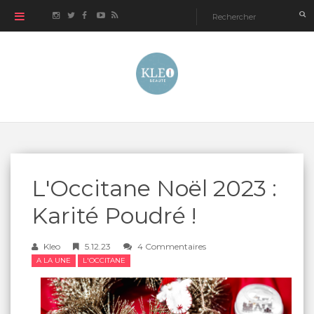
L'Occitane Noël 2023 :
Karité Poudré !
Kleo
5.12.23
4 Commentaires
A LA UNE
L'OCCITANE