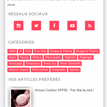
revue
RÉSEAUX SOCIAUX
CATÉGORIES
1944
A
A la
A la Une
Acqua di Parma
Acqua si Parma
Aerin
Aesop
Ahava
Alessandro
Algenist
Algologie
Amouage
Anastasia
Anna Sui
Anne Semonin
Annick Goutal
Anti-cernes
Antipodes
Apivita
Après-Shampooing & Masque
Armani
Artdeco
Artis
VOS ARTICLES PRÉFÉRÉS
Astuces Maquillage
Atelier Cologne
Augustinus Bader
Aurelia London
Aurelia Probiotic
AUTOMNE 2012
Amuse Cushion SPF50 : Pas Mal du tout !
Automne 2013
Automne 2014
Aveda
Avene
Avène
Baija
Bain
Banc d'Essai
bareMinerals
Base
Bastide
BB et CC Crème
BDK
Beauty Battle
Beauty News