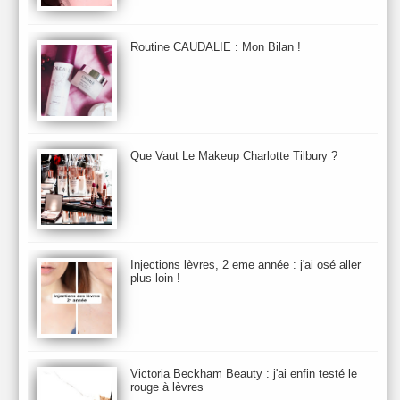
Beauty Relooking
Becca
Benefit
Bio Mécanique du Vieillissement
Bioderma
Bioeffect
Routine CAUDALIE : Mon Bilan !
Biolage
Biotherm
Bite Beauty
Blush
Bobbi Brown
Botanicals
Botimyst
Boucheron
bourjois
briogeo
Burberry
By Terry
Bybi
Carita
Caron
Caudalie
chanel
chantecaille
Charlotte Tilbury
cheveux
Chloé
Que Vaut Le Makeup Charlotte Tilbury ?
Christophe Robin
CK
Clarins
Clarisonic
Cle de Peau
Clean Skin care
Clinique
collection maquillage printemps 2011
Collections Automne 2011
Collections Maquillage ETE 2011
Collections Noel 2011
Crème & Sérum
Darphin
Davines
Decleor
DecortIcon(s)
Injections lèvres, 2 eme année : j'ai osé aller
plus loin !
Démaquillant & Nettoyant
Dermalogica
Dio
dior
Diptyque
Dolce & Gabbana
Dr Jackson's
Dr. Brandt
Dr. Hauschka
Dr. Renaud
Ecrinal
Elemis
Elixseri
Elizabeth Arden
Ella Baché
Ellis Fraas
En Vogue
Erborian
Ere Perez
Essie
Estee Lauder
ETE 2012
ETE 2013
ETE 2014
Victoria Beckham Beauty : j'ai enfin testé le
rouge à lèvres
Eucerine
Evolve
Eye Liner & Crayon
Fard à Paupières