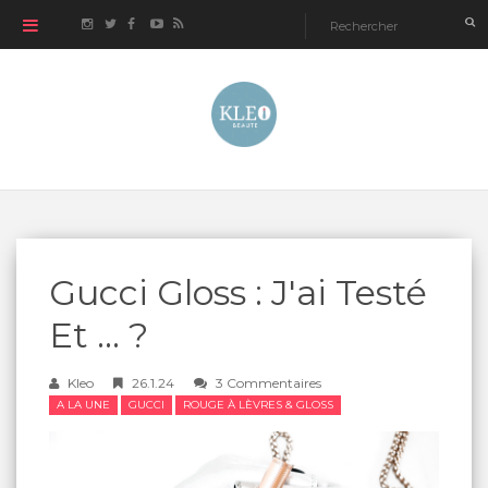
Gucci Gloss : J'ai Testé
Et ... ?
Kleo
26.1.24
3 Commentaires
A LA UNE
GUCCI
ROUGE À LÈVRES & GLOSS