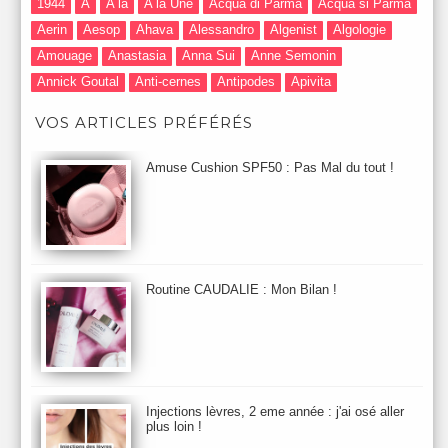
1944
A
A la
A la Une
Acqua di Parma
Acqua si Parma
Aerin
Aesop
Ahava
Alessandro
Algenist
Algologie
Amouage
Anastasia
Anna Sui
Anne Semonin
Annick Goutal
Anti-cernes
Antipodes
Apivita
Après-Shampooing & Masque
Armani
Artdeco
Artis
VOS ARTICLES PRÉFÉRÉS
Astuces Maquillage
Atelier Cologne
Augustinus Bader
Aurelia London
Aurelia Probiotic
AUTOMNE 2012
Amuse Cushion SPF50 : Pas Mal du tout !
Automne 2013
Automne 2014
Aveda
Avene
Avène
Baija
Bain
Banc d'Essai
bareMinerals
Base
Bastide
BB et CC Crème
BDK
Beauty Battle
Beauty News
Beauty Relooking
Becca
Benefit
Bio Mécanique du Vieillissement
Bioderma
Bioeffect
Routine CAUDALIE : Mon Bilan !
Biolage
Biotherm
Bite Beauty
Blush
Bobbi Brown
Botanicals
Botimyst
Boucheron
bourjois
briogeo
Burberry
By Terry
Bybi
Carita
Caron
Caudalie
chanel
chantecaille
Charlotte Tilbury
cheveux
Chloé
Injections lèvres, 2 eme année : j'ai osé aller
Christophe Robin
CK
Clarins
Clarisonic
Cle de Peau
plus loin !
Clean Skin care
Clinique