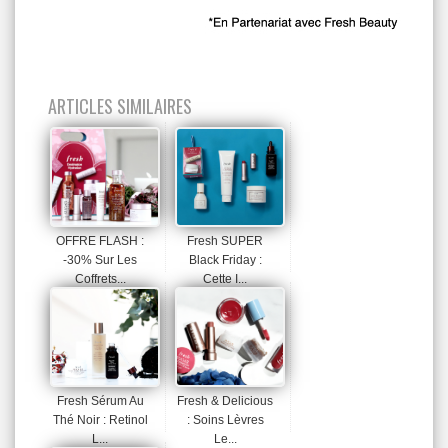
ARTICLES SIMILAIRES
OFFRE FLASH :
Fresh SUPER
-30% Sur Les
Black Friday :
Coffrets...
Cette I...
Fresh Sérum Au
Fresh & Delicious
Thé Noir : Retinol
: Soins Lèvres
L...
Le...