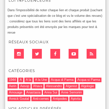
LOI INFLUENCEURS
Dans l'impossibilité de noter chaque lien et chaque produit (sachant
que c'est une spécialisation de ce blog et vu le volume des revues)
: considérez que tous les liens sont des liens affiliés et que les
produits présentés ont été envoyés par les marques pour test &
revue
RÉSEAUX SOCIAUX
CATÉGORIES
1944
A
A la
A la Une
Acqua di Parma
Acqua si Parma
Aerin
Aesop
Ahava
Alessandro
Algenist
Algologie
Amouage
Anastasia
Anna Sui
Anne Semonin
Annick Goutal
Anti-cernes
Antipodes
Apivita
Après-Shampooing & Masque
Armani
Artdeco
Artis
VOS ARTICLES PRÉFÉRÉS