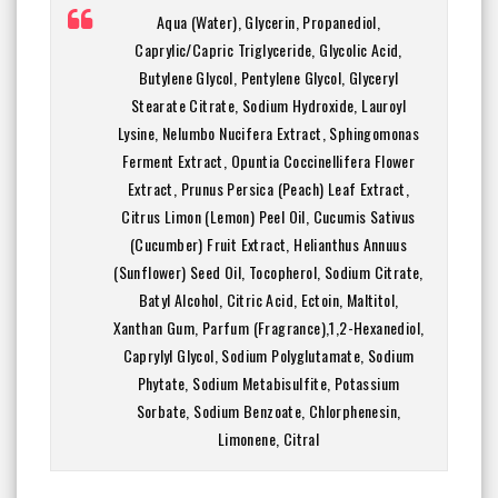
Aqua (Water), Glycerin, Propanediol,
Caprylic/Capric Triglyceride, Glycolic Acid,
Butylene Glycol, Pentylene Glycol, Glyceryl
Stearate Citrate, Sodium Hydroxide, Lauroyl
Lysine, Nelumbo Nucifera Extract, Sphingomonas
Ferment Extract, Opuntia Coccinellifera Flower
Extract, Prunus Persica (Peach) Leaf Extract,
Citrus Limon (Lemon) Peel Oil, Cucumis Sativus
(Cucumber) Fruit Extract, Helianthus Annuus
(Sunflower) Seed Oil, Tocopherol, Sodium Citrate,
Batyl Alcohol, Citric Acid, Ectoin, Maltitol,
Xanthan Gum, Parfum (Fragrance),1,2-Hexanediol,
Caprylyl Glycol, Sodium Polyglutamate, Sodium
Phytate, Sodium Metabisulfite, Potassium
Sorbate, Sodium Benzoate, Chlorphenesin,
Limonene, Citral