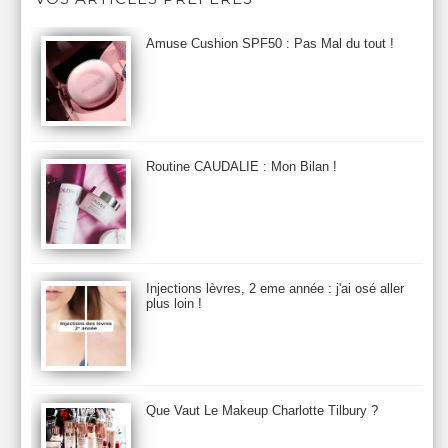
Astuces Maquillage
Atelier Cologne
Augustinus Bader
Aurelia London
Aurelia Probiotic
AUTOMNE 2012
Amuse Cushion SPF50 : Pas Mal du tout !
Automne 2013
Automne 2014
Aveda
Avene
Avène
Baija
Bain
Banc d'Essai
bareMinerals
Base
Bastide
BB et CC Crème
BDK
Beauty Battle
Beauty News
Beauty Relooking
Becca
Benefit
Bio Mécanique du Vieillissement
Bioderma
Bioeffect
Routine CAUDALIE : Mon Bilan !
Biolage
Biotherm
Bite Beauty
Blush
Bobbi Brown
Botanicals
Botimyst
Boucheron
bourjois
briogeo
Burberry
By Terry
Bybi
Carita
Caron
Caudalie
chanel
chantecaille
Charlotte Tilbury
cheveux
Chloé
Injections lèvres, 2 eme année : j'ai osé aller
Christophe Robin
CK
Clarins
Clarisonic
Cle de Peau
plus loin !
Clean Skin care
Clinique
collection maquillage printemps 2011
Collections Automne 2011
Collections Maquillage ETE 2011
Collections Noel 2011
Crème & Sérum
Darphin
Davines
Decleor
DecortIcon(s)
Que Vaut Le Makeup Charlotte Tilbury ?
Démaquillant & Nettoyant
Dermalogica
Dio
dior
Diptyque