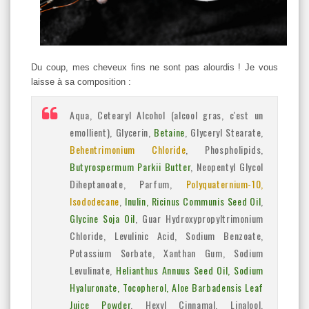
Du coup, mes cheveux fins ne sont pas alourdis ! Je vous
laisse à sa composition :
Aqua, Cetearyl Alcohol (alcool gras, c'est un
emollient), Glycerin,
Betaine
, Glyceryl Stearate,
Behentrimonium Chloride
, Phospholipids,
Butyrospermum Parkii Butter
, Neopentyl Glycol
Diheptanoate, Parfum,
Polyquaternium-10,
Isododecane
,
Inulin, Ricinus Communis Seed Oil
,
Glycine Soja Oil
, Guar Hydroxypropyltrimonium
Chloride, Levulinic Acid, Sodium Benzoate,
Potassium Sorbate, Xanthan Gum, Sodium
Levulinate,
Helianthus Annuus Seed Oil, Sodium
Hyaluronate, Tocopherol, Aloe Barbadensis Leaf
Juice Powder
, Hexyl Cinnamal, Linalool,