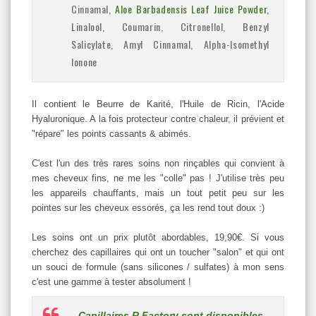
Cinnamal,
Aloe Barbadensis Leaf Juice Powder
,
Linalool, Coumarin, Citronellol, Benzyl
Salicylate, Amyl Cinnamal, Alpha-Isomethyl
Ionone
Il contient le Beurre de Karité, l'Huile de Ricin, l'Acide
Hyaluronique. A la fois protecteur contre chaleur, il prévient et
"répare" les points cassants & abimés.
C'est l'un des très rares soins non rinçables qui convient à
mes cheveux fins, ne me les "colle" pas ! J'utilise très peu
les appareils chauffants, mais un tout petit peu sur les
pointes sur les cheveux essorés, ça les rend tout doux :)
Les soins ont un prix plutôt abordables, 19,90€. Si vous
cherchez des capillaires qui ont un toucher "salon" et qui ont
un souci de formule (sans silicones / sulfates) à mon sens
c'est une gamme à tester absolument !
Capillaires R Factory sont disponibles