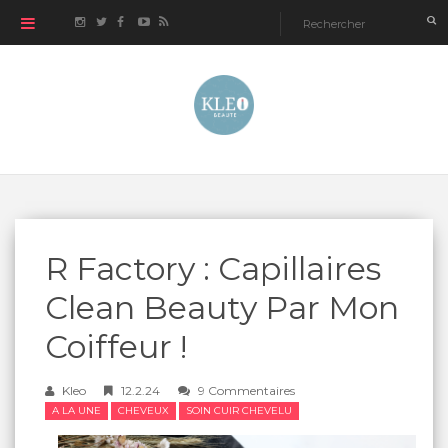
R Factory : Capillaires
Clean Beauty Par Mon
Coiffeur !
Kleo
12.2.24
9 Commentaires
A LA UNE
CHEVEUX
SOIN CUIR CHEVELU