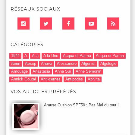
RÉSEAUX SOCIAUX
CATÉGORIES
1944
A
A la
A la Une
Acqua di Parma
Acqua si Parma
Aerin
Aesop
Ahava
Alessandro
Algenist
Algologie
Amouage
Anastasia
Anna Sui
Anne Semonin
Annick Goutal
Anti-cernes
Antipodes
Apivita
Après-Shampooing & Masque
Armani
Artdeco
Artis
VOS ARTICLES PRÉFÉRÉS
Astuces Maquillage
Atelier Cologne
Augustinus Bader
Aurelia London
Aurelia Probiotic
AUTOMNE 2012
Amuse Cushion SPF50 : Pas Mal du tout !
Automne 2013
Automne 2014
Aveda
Avene
Avène
Baija
Bain
Banc d'Essai
bareMinerals
Base
Bastide
BB et CC Crème
BDK
Beauty Battle
Beauty News
Beauty Relooking
Becca
Benefit