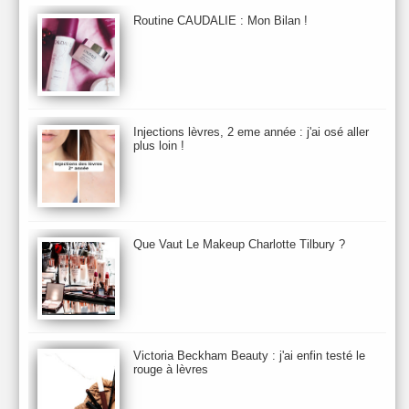
Bio Mécanique du Vieillissement
Bioderma
Bioeffect
Routine CAUDALIE : Mon Bilan !
Biolage
Biotherm
Bite Beauty
Blush
Bobbi Brown
Botanicals
Botimyst
Boucheron
bourjois
briogeo
Burberry
By Terry
Bybi
Carita
Caron
Caudalie
chanel
chantecaille
Charlotte Tilbury
cheveux
Chloé
Injections lèvres, 2 eme année : j'ai osé aller
Christophe Robin
CK
Clarins
Clarisonic
Cle de Peau
plus loin !
Clean Skin care
Clinique
collection maquillage printemps 2011
Collections Automne 2011
Collections Maquillage ETE 2011
Collections Noel 2011
Crème & Sérum
Darphin
Davines
Decleor
DecortIcon(s)
Que Vaut Le Makeup Charlotte Tilbury ?
Démaquillant & Nettoyant
Dermalogica
Dio
dior
Diptyque
Dolce & Gabbana
Dr Jackson's
Dr. Brandt
Dr. Hauschka
Dr. Renaud
Ecrinal
Elemis
Elixseri
Elizabeth Arden
Ella Baché
Ellis Fraas
En Vogue
Erborian
Ere Perez
Essie
Estee Lauder
ETE 2012
ETE 2013
ETE 2014
Victoria Beckham Beauty : j'ai enfin testé le
rouge à lèvres
Eucerine
Evolve
Eye Liner & Crayon
Fard à Paupières
Fenty Beauty
filorga
Fond de Teint
Foreo
Frederic Malle