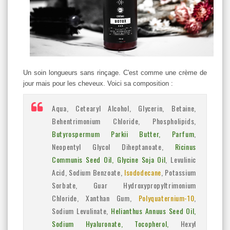
Un soin longueurs sans rinçage. C'est comme une crème de
jour mais pour les cheveux. Voici sa composition :
Aqua, Cetearyl Alcohol, Glycerin, Betaine,
Behentrimonium Chloride, Phospholipids,
Butyrospermum Parkii Butter, Parfum
,
Neopentyl Glycol Diheptanoate,
Ricinus
Communis Seed Oil, Glycine Soja Oil
, Levulinic
Acid, Sodium Benzoate,
Isododecane
, Potassium
Sorbate, Guar Hydroxypropyltrimonium
Chloride, Xanthan Gum,
Polyquaternium-10
,
Sodium Levulinate,
Helianthus Annuus Seed Oil,
Sodium Hyaluronate, Tocopherol,
Hexyl